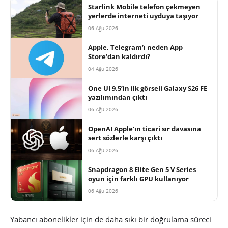
Starlink Mobile telefon çekmeyen
yerlerde interneti uyduya taşıyor
06 Ağu 2026
Apple, Telegram’ı neden App
Store’dan kaldırdı?
04 Ağu 2026
One UI 9.5’in ilk görseli Galaxy S26 FE
yazılımından çıktı
06 Ağu 2026
OpenAI Apple’ın ticari sır davasına
sert sözlerle karşı çıktı
06 Ağu 2026
Snapdragon 8 Elite Gen 5 V Series
oyun için farklı GPU kullanıyor
06 Ağu 2026
Yabancı abonelikler için de daha sıkı bir doğrulama süreci