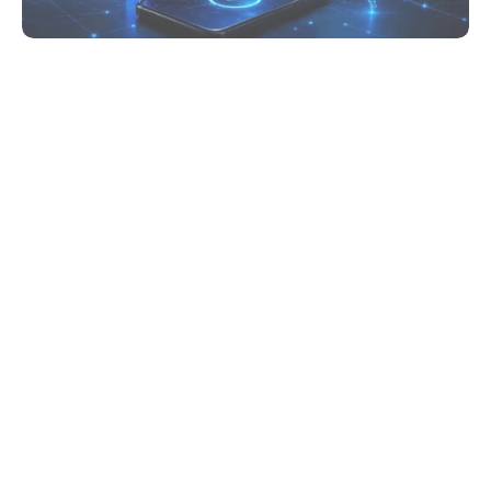
Haberleri Kaçırma!
Teknoblog'u Google Arama'da
tercihli kaynağın yap ve En Çok
Okunan Haberler'de bizi daha sık
gör.
Visa
ve
OpenAI
, ChatGPT içinden alışveriş ve ödeme
akışını güvenli hâle getirecek ortaklığını
duyurdu
. Visa,
açıklamayı San Francisco’daki Visa Payments Forum
kapsamında yaptı ve OpenAI deneyimlerine ödeme
altyapısını taşıyacağını açıkladı. Bu iş birliği,
yapay zeka
ajanları
ile ürün bulma, karşılaştırma ve ödeme
tamamlama adımlarını aynı akışta buluşturacak.