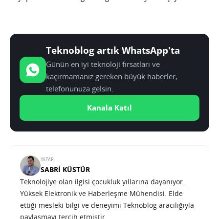
Teknoblog artık WhatsApp'ta
Günün en iyi teknoloji fırsatları ve
kaçırmamanız gereken büyük haberler,
telefonunuza gelsin.
Kanala Katıl
YAZAR:
SABRI KÜSTÜR
Teknolojiye olan ilgisi çocukluk yıllarına dayanıyor.
Yüksek Elektronik ve Haberleşme Mühendisi. Elde
ettiği mesleki bilgi ve deneyimi Teknoblog aracılığıyla
paylaşmayı tercih etmiştir.