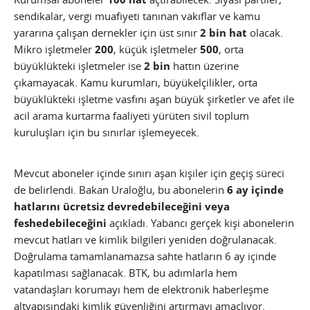
sendikalar, vergi muafiyeti tanınan vakıflar ve kamu
yararına çalışan dernekler için üst sınır
2 bin hat
olacak.
Mikro işletmeler
200
, küçük işletmeler
500
, orta
büyüklükteki işletmeler ise
2 bin
hattın üzerine
çıkamayacak. Kamu kurumları, büyükelçilikler, orta
büyüklükteki işletme vasfını aşan büyük şirketler ve afet ile
acil arama kurtarma faaliyeti yürüten sivil toplum
kuruluşları için bu sınırlar işlemeyecek.
Mevcut aboneler içinde sınırı aşan kişiler için geçiş süreci
de belirlendi. Bakan Uraloğlu, bu abonelerin
6 ay içinde
hatlarını ücretsiz devredebileceğini veya
feshedebileceğini
açıkladı. Yabancı gerçek kişi abonelerin
mevcut hatları ve kimlik bilgileri yeniden doğrulanacak.
Doğrulama tamamlanamazsa sahte hatların 6 ay içinde
kapatılması sağlanacak. BTK, bu adımlarla hem
vatandaşları korumayı hem de elektronik haberleşme
altyapısındaki kimlik güvenliğini artırmayı amaçlıyor.