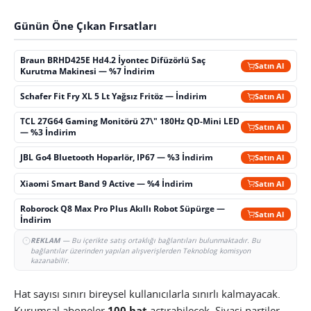
Günün Öne Çıkan Fırsatları
Braun BRHD425E Hd4.2 İyontec Difüzörlü Saç
Satın Al
Kurutma Makinesi — %7 İndirim
Schafer Fit Fry XL 5 Lt Yağsız Fritöz — İndirim
Satın Al
TCL 27G64 Gaming Monitörü 27\" 180Hz QD-Mini LED
Satın Al
— %3 İndirim
JBL Go4 Bluetooth Hoparlör, IP67 — %3 İndirim
Satın Al
Xiaomi Smart Band 9 Active — %4 İndirim
Satın Al
Roborock Q8 Max Pro Plus Akıllı Robot Süpürge —
Satın Al
İndirim
REKLAM
— Bu içerikte satış ortaklığı bağlantıları bulunmaktadır. Bu
bağlantılar üzerinden yapılan alışverişlerden Teknoblog komisyon
kazanabilir.
Hat sayısı sınırı bireysel kullanıcılarla sınırlı kalmayacak.
Kurumsal aboneler
100 hat
açtırabilecek. Siyasi partiler,