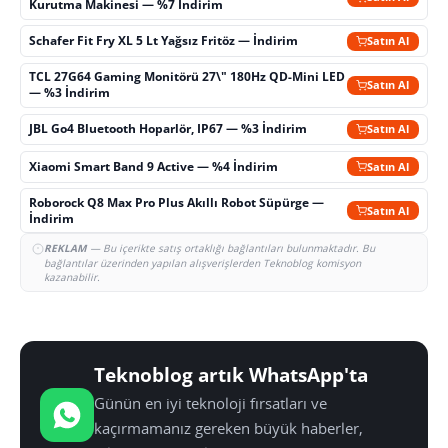
Kurutma Makinesi — %7 İndirim
Schafer Fit Fry XL 5 Lt Yağsız Fritöz — İndirim
Satın Al
TCL 27G64 Gaming Monitörü 27\" 180Hz QD-Mini LED
Satın Al
— %3 İndirim
JBL Go4 Bluetooth Hoparlör, IP67 — %3 İndirim
Satın Al
Xiaomi Smart Band 9 Active — %4 İndirim
Satın Al
Roborock Q8 Max Pro Plus Akıllı Robot Süpürge —
Satın Al
İndirim
REKLAM
— Bu içerikte satış ortaklığı bağlantıları bulunmaktadır. Bu
bağlantılar üzerinden yapılan alışverişlerden Teknoblog komisyon
kazanabilir.
Teknoblog artık WhatsApp'ta
Günün en iyi teknoloji fırsatları ve
kaçırmamanız gereken büyük haberler,