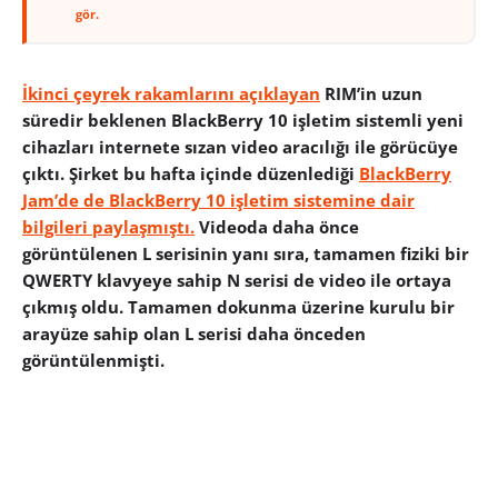
gör.
İkinci çeyrek rakamlarını açıklayan
RIM’in uzun
süredir beklenen BlackBerry 10 işletim sistemli yeni
cihazları internete sızan video aracılığı ile görücüye
çıktı. Şirket bu hafta içinde düzenlediği
BlackBerry
Jam’de de BlackBerry 10 işletim sistemine dair
bilgileri paylaşmıştı.
Videoda daha önce
görüntülenen L serisinin yanı sıra, tamamen fiziki bir
QWERTY klavyeye sahip N serisi de video ile ortaya
çıkmış oldu. Tamamen dokunma üzerine kurulu bir
arayüze sahip olan L serisi daha önceden
görüntülenmişti.