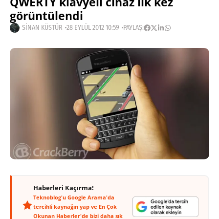
QWERTY klavyeli cihaz ilk kez
görüntülendi
SINAN KÜSTÜR
28 EYLÜL 2012 10:59
PAYLAŞ:
Haberleri Kaçırma!
Teknoblog'u Google Arama'da
tercihli kaynağın yap ve En Çok
Okunan Haberler'de bizi daha sık