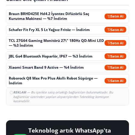
Braun BRHD425E Hd4.2 İyontec Difüzörlü Saç
Satın Al
Kurutma Makinesi — %7 İndirim
Schafer Fit Fry XL 5 Lt Yağsız Fritöz — İndirim
Satın Al
TCL 27G64 Gaming Monitörü 27\" 180Hz QD-Mini LED
Satın Al
— %3 İndirim
JBL Go4 Bluetooth Hoparlör, IP67 — %3 İndirim
Satın Al
Xiaomi Smart Band 9 Active — %4 İndirim
Satın Al
Roborock Q8 Max Pro Plus Akıllı Robot Süpürge —
Satın Al
İndirim
REKLAM
— Bu içerikte satış ortaklığı bağlantıları bulunmaktadır. Bu
bağlantılar üzerinden yapılan alışverişlerden Teknoblog komisyon
kazanabilir.
Teknoblog artık WhatsApp'ta