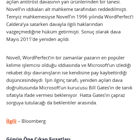
açılan antitröst davasının yan ürünlerinden bir tanesi.
Novell’ın iddiaları alt mahkeme tarafından reddedilmişti.
Temyiz mahkemesiyse Novell’ın 1996 yılında WordPerfect’i
Caldera’ya satarken davayla ilgili haklarından
vazgeçmediğine hüküm getirmişti. Sonuç olarak dava
Mayıs 2011’de yeniden açıldı.
Novell, WordPerfect’in bir zamanlar pazarın en popüler
kelime işlemcisi olduğu iddiasında ve Microsoft’un izlediği
rekabet dışı davranışların ise kendisine pay kaybettirdiği
düşüncesindeydi. İşin ilginç tarafı, yeniden açılan dava
doğrultusunda Microsoft’un kurucusu Bill Gates’in de tanık
sıfatıyla ifade vermesi bekleniyor. Hatta Gates’in çapraz
sorguya tutulacağı da beklentiler arasında.
İlgili
– Bloomberg
Günün Öne Çıkan Fırsatları