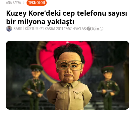
TEKNOLOJI
ANA SAYFA
Kuzey Kore’deki cep telefonu sayısı
bir milyona yaklaştı
SABRI KÜSTÜR
21 KASIM 2011 17:57
PAYLAŞ:
Haberleri Kaçırma!
Teknoblog'u Google Arama'da