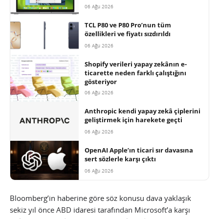
06 Ağu 2026
TCL P80 ve P80 Pro’nun tüm
özellikleri ve fiyatı sızdırıldı
06 Ağu 2026
Shopify verileri yapay zekânın e-
ticarette neden farklı çalıştığını
gösteriyor
06 Ağu 2026
Anthropic kendi yapay zekâ çiplerini
geliştirmek için harekete geçti
06 Ağu 2026
OpenAI Apple’ın ticari sır davasına
sert sözlerle karşı çıktı
06 Ağu 2026
Bloomberg’in haberine göre söz konusu dava yaklaşık
sekiz yıl önce ABD idaresi tarafından Microsoft’a karşı