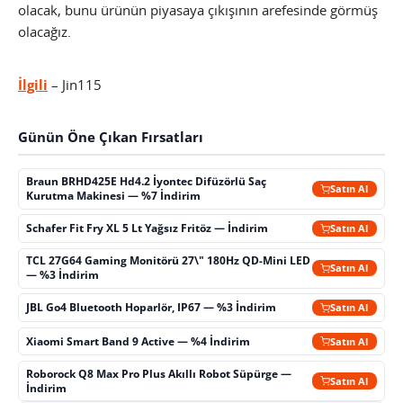
olacak, bunu ürünün piyasaya çıkışının arefesinde görmüş
olacağız.
İlgili
– Jin115
Günün Öne Çıkan Fırsatları
Braun BRHD425E Hd4.2 İyontec Difüzörlü Saç
Satın Al
Kurutma Makinesi — %7 İndirim
Schafer Fit Fry XL 5 Lt Yağsız Fritöz — İndirim
Satın Al
TCL 27G64 Gaming Monitörü 27\" 180Hz QD-Mini LED
Satın Al
— %3 İndirim
JBL Go4 Bluetooth Hoparlör, IP67 — %3 İndirim
Satın Al
Xiaomi Smart Band 9 Active — %4 İndirim
Satın Al
Roborock Q8 Max Pro Plus Akıllı Robot Süpürge —
Satın Al
İndirim