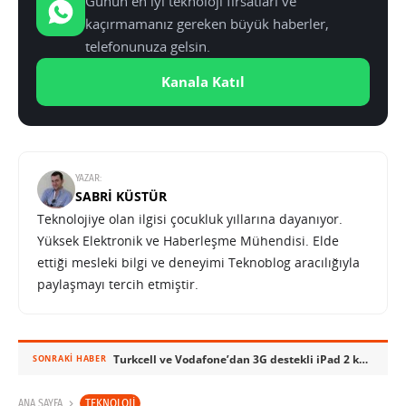
Günün en iyi teknoloji fırsatları ve
kaçırmamanız gereken büyük haberler,
telefonunuza gelsin.
Kanala Katıl
YAZAR:
SABRI KÜSTÜR
Teknolojiye olan ilgisi çocukluk yıllarına dayanıyor.
Yüksek Elektronik ve Haberleşme Mühendisi. Elde
ettiği mesleki bilgi ve deneyimi Teknoblog aracılığıyla
paylaşmayı tercih etmiştir.
Turkcell ve Vodafone’dan 3G destekli iPad 2 kampanyaları
SONRAKI HABER
TEKNOLOJI
ANA SAYFA