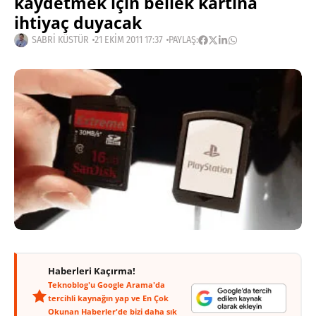
kaydetmek için bellek kartına
ihtiyaç duyacak
SABRI KÜSTÜR
21 EKIM 2011 17:37
PAYLAŞ:
Haberleri Kaçırma!
Teknoblog'u Google Arama'da
tercihli kaynağın yap ve En Çok
Okunan Haberler'de bizi daha sık