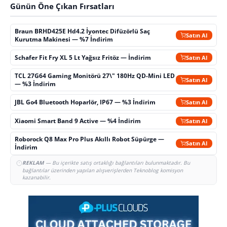
Günün Öne Çıkan Fırsatları
Braun BRHD425E Hd4.2 İyontec Difüzörlü Saç
Satın Al
Kurutma Makinesi — %7 İndirim
Schafer Fit Fry XL 5 Lt Yağsız Fritöz — İndirim
Satın Al
TCL 27G64 Gaming Monitörü 27\" 180Hz QD-Mini LED
Satın Al
— %3 İndirim
JBL Go4 Bluetooth Hoparlör, IP67 — %3 İndirim
Satın Al
Xiaomi Smart Band 9 Active — %4 İndirim
Satın Al
Roborock Q8 Max Pro Plus Akıllı Robot Süpürge —
Satın Al
İndirim
REKLAM
— Bu içerikte satış ortaklığı bağlantıları bulunmaktadır. Bu
bağlantılar üzerinden yapılan alışverişlerden Teknoblog komisyon
kazanabilir.