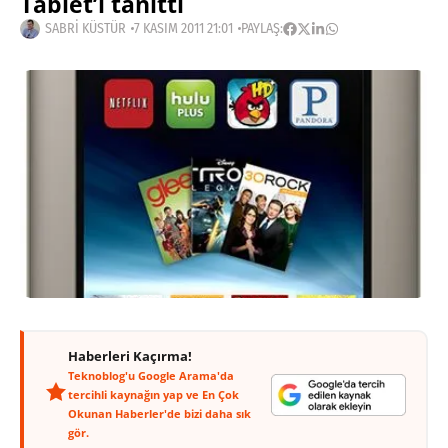
Tablet’i tanıttı
SABRI KÜSTÜR
7 KASIM 2011 21:01
PAYLAŞ:
Haberleri Kaçırma!
Teknoblog'u Google Arama'da
tercihli kaynağın yap ve En Çok
Okunan Haberler'de bizi daha sık
gör.