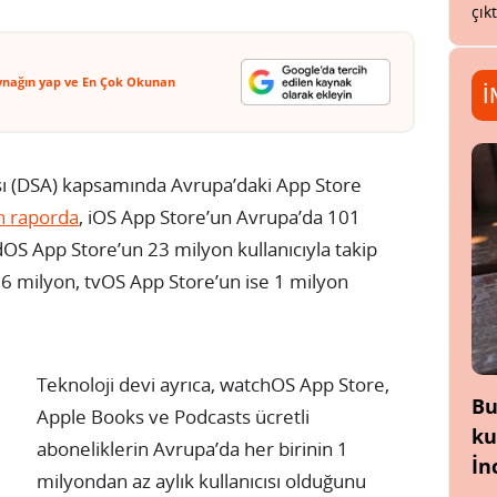
çık
ynağın yap ve En Çok Okunan
İ
ası (DSA) kapsamında Avrupa’daki App Store
n raporda
, iOS App Store’un Avrupa’da 101
dOS App Store’un 23 milyon kullanıcıyla takip
n 6 milyon, tvOS App Store’un ise 1 milyon
Teknoloji devi ayrıca, watchOS App Store,
Bu
Apple Books ve Podcasts ücretli
ku
aboneliklerin Avrupa’da her birinin 1
İn
milyondan az aylık kullanıcısı olduğunu