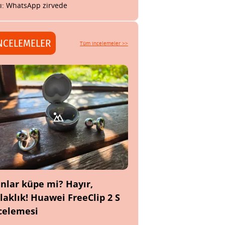
tı: WhatsApp zirvede
NCELEMELER
Tüm incelemeler >>
nlar küpe mi? Hayır,
laklık! Huawei FreeClip 2 S
celemesi