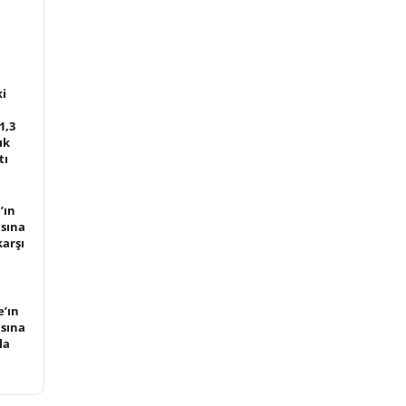
ki
1,3
ık
tı
’ın
asına
karşı
e’ın
asına
la