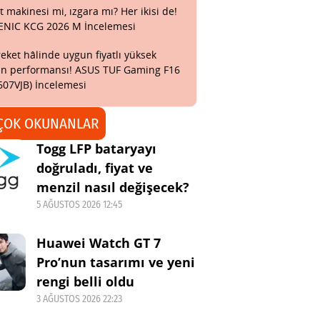
t makinesi mi, ızgara mı? Her ikisi de!
ENIC KCG 2026 M İncelemesi
eket hâlinde uygun fiyatlı yüksek
n performansı! ASUS TUF Gaming F16
607VJB) İncelemesi
ÇOK OKUNANLAR
Togg LFP bataryayı
doğruladı, fiyat ve
menzil nasıl değişecek?
5 AĞUSTOS 2026 12:45
Huawei Watch GT 7
Pro’nun tasarımı ve yeni
rengi belli oldu
3 AĞUSTOS 2026 22:23