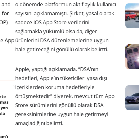
U and
o dönemde platformun aktif aylık kullanıcı
 for
sayısını açıklamamıştı. Şirket, yasal olarak
LOP)
sadece iOS App Store verilerini
sağlamakla yükümlü olsa da, diğer
the App
ürünlerini DSA düzenlemelerine uygun
hale getireceğini gönüllü olarak belirtti.
Apple, yaptığı açıklamada, “DSA’nın
hedefleri, Apple’ın tüketicileri yasa dışı
içeriklerden koruma hedefleriyle
örtüşmektedir” diyerek, mevcut tüm App
hte
aması
Store sürümlerini gönüllü olarak DSA
lyon
yla
gereksinimlerine uygun hale getirmeyi
amaçladığını belirtti.
am’ı