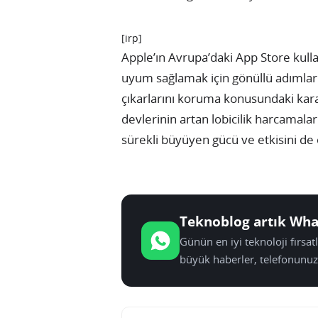
[irp]
Apple’ın Avrupa’daki App Store kull
uyum sağlamak için gönüllü adımlar a
çıkarlarını koruma konusundaki kararl
devlerinin artan lobicilik harcamala
sürekli büyüyen gücü ve etkisini de
Teknoblog artık Wha
Günün en iyi teknoloji fırsa
büyük haberler, telefonunuz