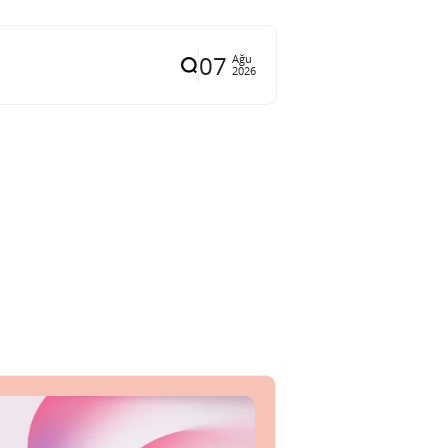
07
Ağu
2026