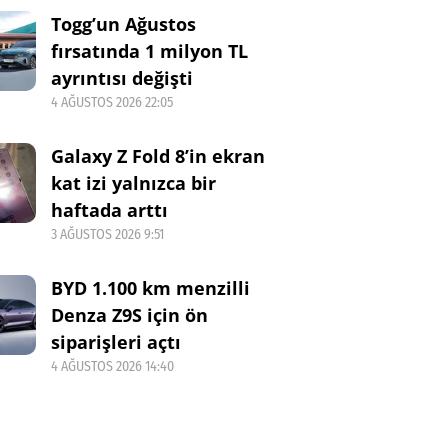
Togg’un Ağustos
fırsatında 1 milyon TL
ayrıntısı değişti
4 AĞUSTOS 2026 22:05
Galaxy Z Fold 8’in ekran
kat izi yalnızca bir
haftada arttı
3 AĞUSTOS 2026 9:51
BYD 1.100 km menzilli
Denza Z9S için ön
siparişleri açtı
4 AĞUSTOS 2026 14:40