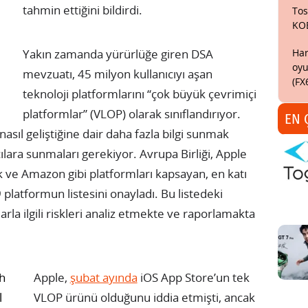
tahmin ettiğini bildirdi.
Tos
KO
Har
Yakın zamanda yürürlüğe giren DSA
oyu
mevzuatı, 45 milyon kullanıcıyı aşan
(FX
teknoloji platformlarını “çok büyük çevrimiçi
platformlar” (VLOP) olarak sınıflandırıyor.
EN 
nasıl geliştiğine dair daha fazla bilgi sunmak
ılara sunmaları gerekiyor. Avrupa Birliği, Apple
k ve Amazon gibi platformları kapsayan, en katı
platformun listesini onayladı. Bu listedeki
arla ilgili riskleri analiz etmekte ve raporlamakta
gh
Apple,
şubat ayında
iOS App Store’un tek
l
VLOP ürünü olduğunu iddia etmişti, ancak