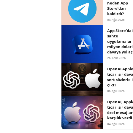
neden App
Store’dan
kaldırdı?
04 Ağu 2026
App Store’da
sahte
uygulamalar 
milyon dolarl
davaya yol aç
26 Tem 2026
OpenAI Apple
ticari sır dav
sert sözlerle 
çıktı
06 Ağu 2026
OpenAI, Appl
ticari sır dav
özel mesajlar
karşılık verdi
04 Ağu 2026