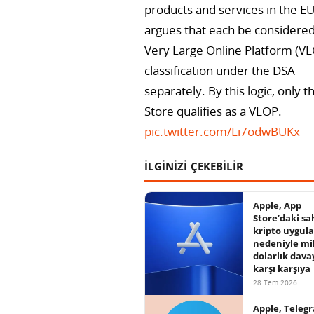
products and services in the E
argues that each be considered
Very Large Online Platform (V
classification under the DSA
separately. By this logic, only 
Store qualifies as a VLOP.
pic.twitter.com/Li7odwBUKx
İLGİNİZİ ÇEKEBİLİR
Apple, App
Store’daki sa
kripto uygul
nedeniyle mi
dolarlık dava
karşı karşıya
28 Tem 2026
Apple, Telegr