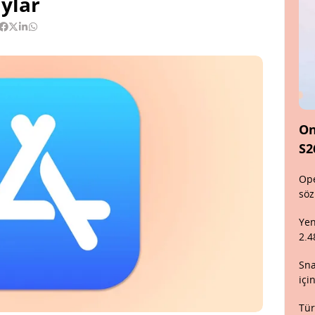
aylar
On
S2
Ope
söz
Yen
2.4
Sna
içi
Tür