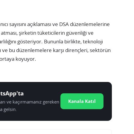
anıcı sayısını açıklaması ve DSA düzenlemelerine
tması, şirketin tüketicilerin güvenliği ve
ılığını gösteriyor. Bununla birlikte, teknoloji
rı ve bu düzenlemelere karşı dirençleri, sektörün
 ortaya koyuyor.
tsApp'ta
Kanala Katıl
tları ve kaçırmamanız gereken
a gelsin.