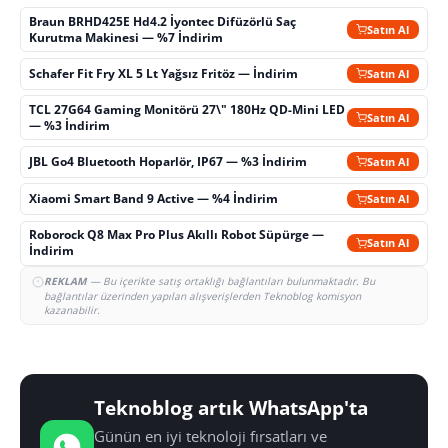
Braun BRHD425E Hd4.2 İyontec Difüzörlü Saç
Satın Al
Kurutma Makinesi — %7 İndirim
Schafer Fit Fry XL 5 Lt Yağsız Fritöz — İndirim
Satın Al
TCL 27G64 Gaming Monitörü 27\" 180Hz QD-Mini LED
Satın Al
— %3 İndirim
JBL Go4 Bluetooth Hoparlör, IP67 — %3 İndirim
Satın Al
Xiaomi Smart Band 9 Active — %4 İndirim
Satın Al
Roborock Q8 Max Pro Plus Akıllı Robot Süpürge —
Satın Al
İndirim
REKLAM
— Bu içerikte satış ortaklığı bağlantıları bulunmaktadır. Bu
bağlantılar üzerinden yapılan alışverişlerden Teknoblog komisyon
kazanabilir.
Teknoblog artık WhatsApp'ta
Günün en iyi teknoloji fırsatları ve