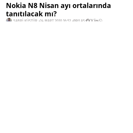
Nokia N8 Nisan ayı ortalarında
tanıtılacak mı?
SABRI KÜSTÜR
24 MART 2010 16:52
PAYLAŞ:
Haberleri Kaçırma!
Teknoblog'u Google Arama'da
tercihli kaynağın yap ve En Çok
Okunan Haberler'de bizi daha sık
gör.
Engadget editörlerinin
güvenilir bir
kaynaktan aldığı
bilgiye göre Nokia’nın
N8 adıyla anılan ve
yeni amiral gemisi
olarak nitelendirilen cep telefonu gelecek ayın