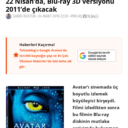
22 Nisan’da, Blu-ray 3D versiyonu
2011’de çıkacak
SABRI KÜSTÜR
24 MART 2010 22:03
PAYLAŞ:
Haberleri Kaçırma!
Teknoblog'u Google Arama'da
tercihli kaynağın yap ve En Çok
Okunan Haberler'de bizi daha sık
gör.
Avatar’ı sinemada üç
boyutlu izlemek
büyüleyici birşeydi.
Filmi izledikten sonra
bu filmin Blu-ray
diskinin mutlaka