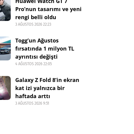
Huawei Watch GT 7
Pro’nun tasarımı ve yeni
rengi belli oldu
3 AĞUSTOS 2026 22:23
Togg’un Ağustos
fırsatında 1 milyon TL
ayrıntısı değişti
4 AĞUSTOS 2026 22:05
Galaxy Z Fold 8’in ekran
kat izi yalnızca bir
haftada arttı
3 AĞUSTOS 2026 9:51