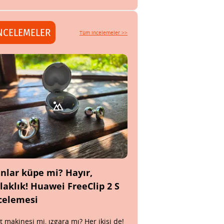
NCELEMELER
Tüm incelemeler >>
nlar küpe mi? Hayır,
laklık! Huawei FreeClip 2 S
celemesi
t makinesi mi, ızgara mı? Her ikisi de!