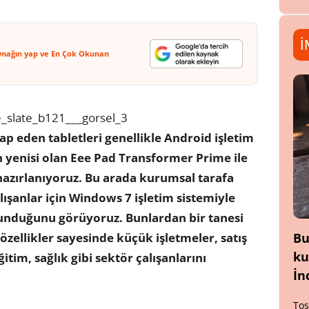
İ
ynağın yap ve En Çok Okunan
tap eden tabletleri genellikle Android işletim
n yenisi olan Eee Pad Transformer Prime ile
zırlanıyoruz. Bu arada kurumsal tarafa
lışanlar için Windows 7 işletim sistemiyle
lunduğunu görüyoruz. Bunlardan bir tanesi
Bu
özellikler sayesinde küçük işletmeler, satış
ku
itim, sağlık gibi sektör çalışanlarını
İn
Tos