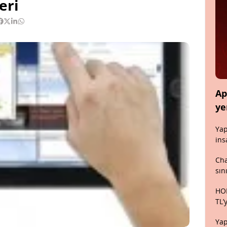
eri
Ap
ye
Yap
ins
Cha
sın
HON
TL’
Yap