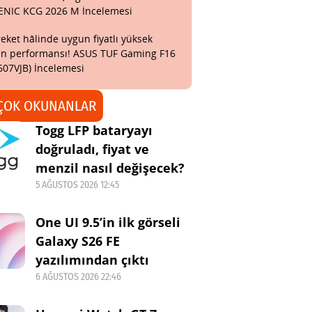
ENIC KCG 2026 M İncelemesi
eket hâlinde uygun fiyatlı yüksek
n performansı! ASUS TUF Gaming F16
607VJB) İncelemesi
ÇOK OKUNANLAR
Togg LFP bataryayı
doğruladı, fiyat ve
menzil nasıl değişecek?
5 AĞUSTOS 2026 12:45
One UI 9.5’in ilk görseli
Galaxy S26 FE
yazılımından çıktı
6 AĞUSTOS 2026 22:46