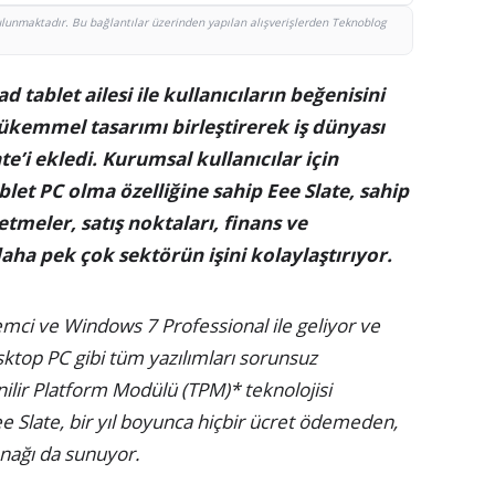
bulunmaktadır. Bu bağlantılar üzerinden yapılan alışverişlerden Teknoblog
tablet ailesi ile kullanıcıların beğenisini
ükemmel tasarımı birleştirerek iş dünyası
te’i ekledi. Kurumsal kullanıcılar için
let PC olma özelliğine sahip Eee Slate, sahip
etmeler, satış noktaları, finans ve
daha pek çok sektörün işini kolaylaştırıyor.
lemci ve Windows 7 Professional ile geliyor ve
ktop PC gibi tüm yazılımları sorunsuz
enilir Platform Modülü (TPM)* teknolojisi
e Slate, bir yıl boyunca hiçbir ücret ödemeden,
nağı da sunuyor.