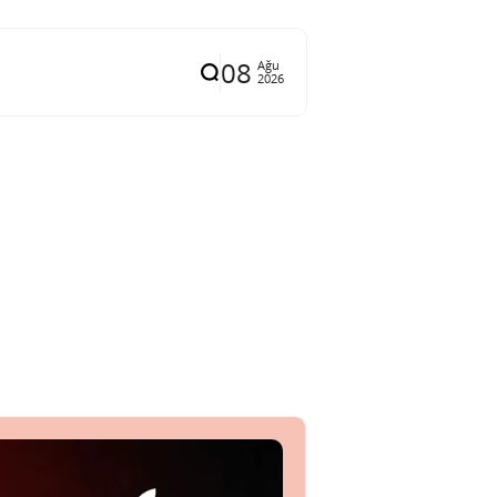
08
Ağu
2026