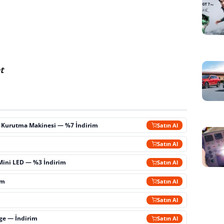
t
ç Kurutma Makinesi — %7 İndirim
Satın Al
m
Satın Al
Mini LED — %3 İndirim
Satın Al
im
Satın Al
Satın Al
rge — İndirim
Satın Al