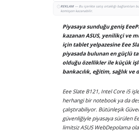
REKLAM
— Bu içerikte satış ortaklığı bağlantıları 
komisyon kazanabilir.
Piyasaya sunduğu geniş EeePad 
kazanan ASUS, yenilikçi ve m
için tablet yelpazesine Eee Sla
piyasada bulunan en güçlü tab
olduğu özellikler ile küçük işl
bankacılık, eğitim, sağlık ve 
Eee Slate B121, Intel Core i5 iş
herhangi bir notebook ya da des
çalıştırabiliyor. Bütünleşik Güv
güvenliğiyle piyasaya sürülen Ee
limitsiz ASUS WebDepolama ola