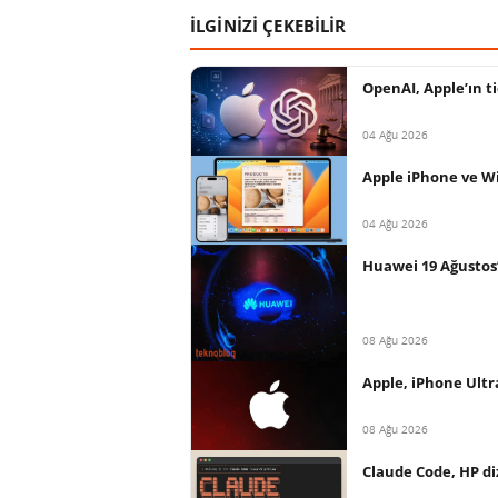
İLGİNİZİ ÇEKEBİLİR
OpenAI, Apple’ın ti
04 Ağu 2026
Apple iPhone ve Wi
04 Ağu 2026
Huawei 19 Ağustos’
08 Ağu 2026
Apple, iPhone Ultr
08 Ağu 2026
Claude Code, HP diz