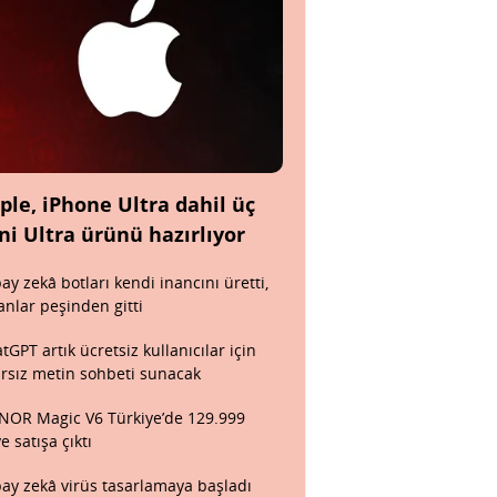
ple, iPhone Ultra dahil üç
ni Ultra ürünü hazırlıyor
ay zekâ botları kendi inancını üretti,
anlar peşinden gitti
tGPT artık ücretsiz kullanıcılar için
ırsız metin sohbeti sunacak
OR Magic V6 Türkiye’de 129.999
ye satışa çıktı
ay zekâ virüs tasarlamaya başladı