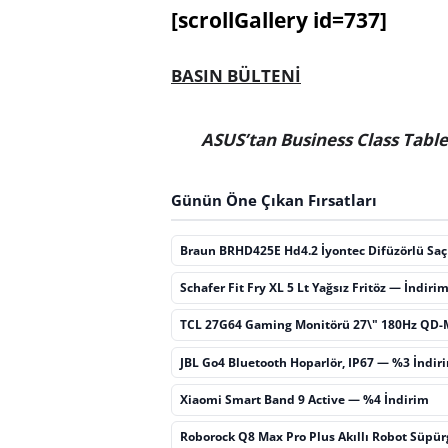
[scrollGallery id=737]
BASIN BÜLTENİ
ASUS’tan Business Class Table
Günün Öne Çıkan Fırsatları
Braun BRHD425E Hd4.2 İyontec Difüzörlü Sa
Schafer Fit Fry XL 5 Lt Yağsız Fritöz — İndiri
TCL 27G64 Gaming Monitörü 27\" 180Hz QD-
JBL Go4 Bluetooth Hoparlör, IP67 — %3 İndir
Xiaomi Smart Band 9 Active — %4 İndirim
Roborock Q8 Max Pro Plus Akıllı Robot Süpü