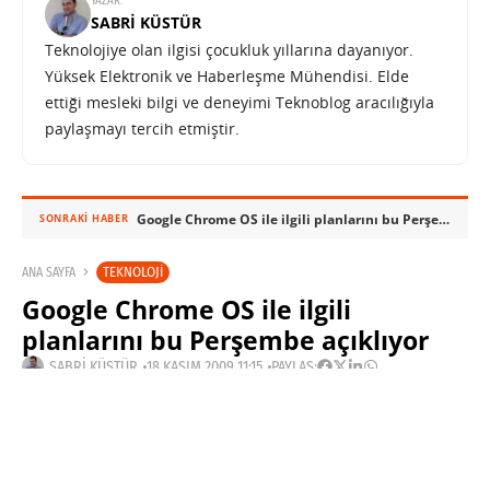
YAZAR:
SABRI KÜSTÜR
Teknolojiye olan ilgisi çocukluk yıllarına dayanıyor.
Yüksek Elektronik ve Haberleşme Mühendisi. Elde
ettiği mesleki bilgi ve deneyimi Teknoblog aracılığıyla
paylaşmayı tercih etmiştir.
Google Chrome OS ile ilgili planlarını bu Perşembe açıklıyor
SONRAKI HABER
TEKNOLOJI
ANA SAYFA
Google Chrome OS ile ilgili
planlarını bu Perşembe açıklıyor
SABRI KÜSTÜR
18 KASIM 2009 11:15
PAYLAŞ:
Haberleri Kaçırma!
Teknoblog'u Google Arama'da
tercihli kaynağın yap ve En Çok