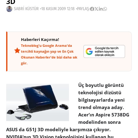
3D
SABRI KÜSTÜR
18 KASIM 2009 12:18
PAYLAŞ:
Haberleri Kaçırma!
Teknoblog'u Google Arama'da
tercihli kaynağın yap ve En Çok
Okunan Haberler'de bizi daha sık
gör.
Üç boyutlu görüntü
teknolojisi dizüstü
bilgisayarlarda yeni
trend olmaya aday.
Acer’ın Aspire 5738DG
modelinden sonra
ASUS da G51J 3D modeliyle karşımıza çıkıyor.
NVIDIA’nın 3D Vision teknolojisini kullanan bu