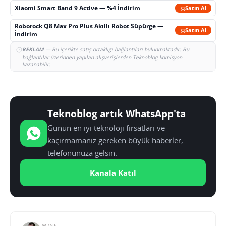
Xiaomi Smart Band 9 Active — %4 İndirim
Satın Al
Roborock Q8 Max Pro Plus Akıllı Robot Süpürge —
Satın Al
İndirim
REKLAM
— Bu içerikte satış ortaklığı bağlantıları bulunmaktadır. Bu
bağlantılar üzerinden yapılan alışverişlerden Teknoblog komisyon
kazanabilir.
Teknoblog artık WhatsApp'ta
Günün en iyi teknoloji fırsatları ve
kaçırmamanız gereken büyük haberler,
telefonunuza gelsin.
Kanala Katıl