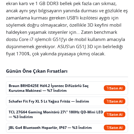
ekran kartı ve 1 GB DDR3 bellek pek fazla can sıkmaz,
ancak aynı şeyi bilgisayarın yanında durması ve gözlükle eş
zamanlama kurması gereken USB’li kızılötesi aygıtı için
söylemek doğru olmayacaktır, özellikle 3D keyfini mobil
haldeyken yaşamak isteyenler için… Zaten benchmark
dostu Core i7 işlemcili G51J’yi de mobil kullanım amacıyla
düşünmemek gerekiyor. ASUS’un G51J 3D için belirlediği
fiyat 1700$, çok yakında piyasaya çıkmış olacak.
Günün Öne Çıkan Fırsatları
Braun BRHD425E Hd4.2 İyontec Difüzörlü Saç
Satın Al
Kurutma Makinesi — %7 İndirim
Schafer Fit Fry XL 5 Lt Yağsız Fritöz — İndirim
Satın Al
TCL 27G64 Gaming Monitörü 27\" 180Hz QD-Mini LED
Satın Al
— %3 İndirim
JBL Go4 Bluetooth Hoparlör, IP67 — %3 İndirim
Satın Al