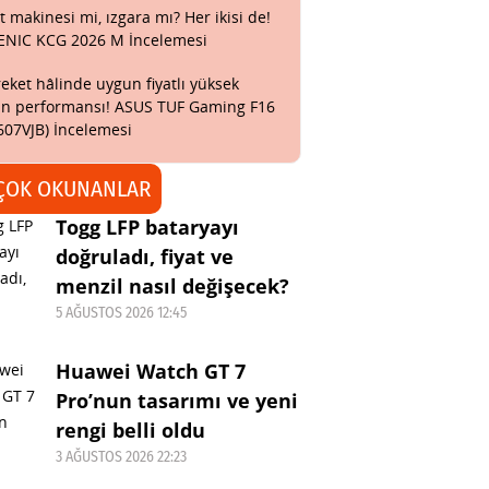
t makinesi mi, ızgara mı? Her ikisi de!
ENIC KCG 2026 M İncelemesi
eket hâlinde uygun fiyatlı yüksek
n performansı! ASUS TUF Gaming F16
607VJB) İncelemesi
ÇOK OKUNANLAR
Togg LFP bataryayı
doğruladı, fiyat ve
menzil nasıl değişecek?
5 AĞUSTOS 2026 12:45
Huawei Watch GT 7
Pro’nun tasarımı ve yeni
rengi belli oldu
3 AĞUSTOS 2026 22:23