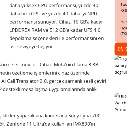
Tos
daha yüksek CPU performansı, yüzde 40
KO
daha hızlı GPU ve yüzde 40 daha iyi NPU
performansı sunuyor. Cihaz, 16 GB’a kadar
Har
oyu
LPDDR5X RAM ve 512 GB’a kadar UFS 4.0
(FX
depolama seçenekleri ile performansını en
üst seviyeye taşıyor.
EN 
ştirmeler mevcut. Cihaz, Meta’nın Llama 3 8B
 metin özetleme işlemlerini cihaz üzerinde
 AI Call Translator 2.0, gerçek zamanlı sesli çeviri
P destekli mesajlaşma uygulamalarında anlık
şiklikler yaparak ana kamerada Sony Lytia-700
ör, Zenfone 11 Ultra’da kullanılan IMX890’ın