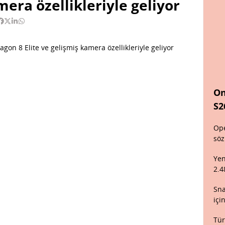
mera özellikleriyle geliyor
On
S2
Ope
söz
Yen
2.4
Sna
içi
Tür