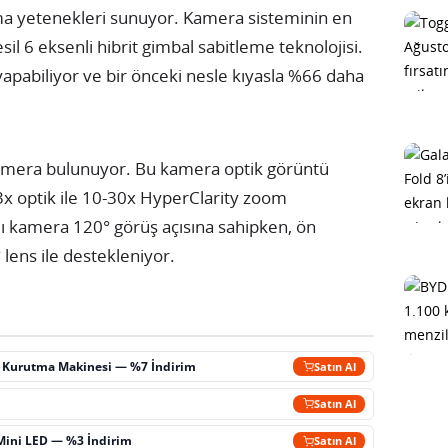
lama yetenekleri sunuyor. Kamera sisteminin en
sil 6 eksenli hibrit gimbal sabitleme teknolojisi.
apabiliyor ve bir önceki nesle kıyasla %66 daha
kamera bulunuyor. Bu kamera optik görüntü
3x optik ile 10-30x HyperClarity zoom
ılı kamera 120° görüş açısına sahipken, ön
ens ile destekleniyor.
ç Kurutma Makinesi — %7 İndirim
Satın Al
m
Satın Al
Mini LED — %3 İndirim
Satın Al