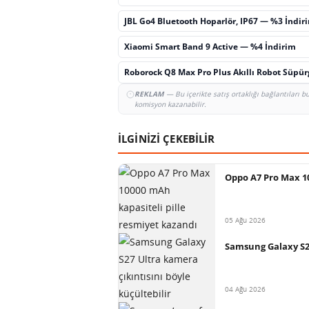
JBL Go4 Bluetooth Hoparlör, IP67 — %3 İndir
Xiaomi Smart Band 9 Active — %4 İndirim
Roborock Q8 Max Pro Plus Akıllı Robot Süpü
REKLAM
— Bu içerikte satış ortaklığı bağlantıları 
komisyon kazanabilir.
İLGİNİZİ ÇEKEBİLİR
Oppo A7 Pro Max 10
05 Ağu 2026
Samsung Galaxy S27
04 Ağu 2026