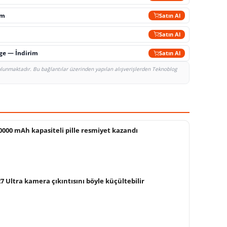
im
Satın Al
Satın Al
rge — İndirim
Satın Al
bulunmaktadır. Bu bağlantılar üzerinden yapılan alışverişlerden Teknoblog
000 mAh kapasiteli pille resmiyet kazandı
 Ultra kamera çıkıntısını böyle küçültebilir