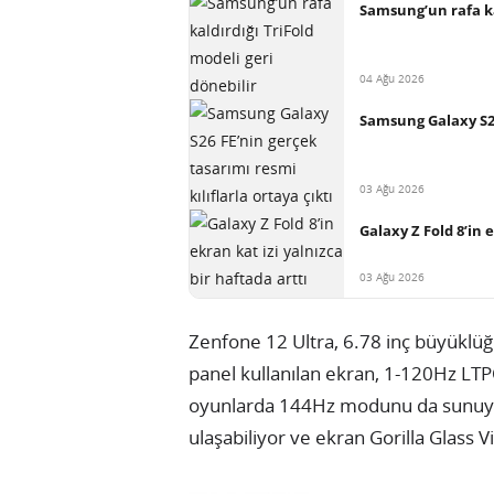
Samsung’un rafa ka
04 Ağu 2026
Samsung Galaxy S26 
03 Ağu 2026
Galaxy Z Fold 8’in 
03 Ağu 2026
Zenfone 12 Ultra, 6.78 inç büyüklü
panel kullanılan ekran, 1-120Hz LT
oyunlarda 144Hz modunu da sunuyor.
ulaşabiliyor ve ekran Gorilla Glass V