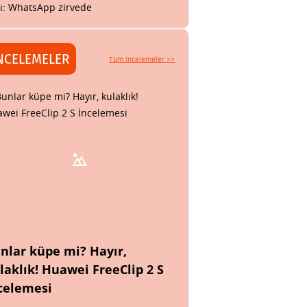
tı: WhatsApp zirvede
NCELEMELER
Tüm incelemeler >>
nlar küpe mi? Hayır,
laklık! Huawei FreeClip 2 S
celemesi