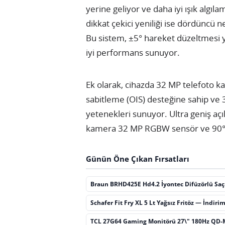
yerine geliyor ve daha iyi ışık algı
dikkat çekici yeniliği ise dördüncü ne
Bu sistem, ±5° hareket düzeltmesi y
iyi performans sunuyor.
Ek olarak, cihazda 32 MP telefoto 
sabitleme (OIS) desteğine sahip ve 
yetenekleri sunuyor. Ultra geniş aç
kamera 32 MP RGBW sensör ve 90° l
Günün Öne Çıkan Fırsatları
Braun BRHD425E Hd4.2 İyontec Difüzörlü Sa
Schafer Fit Fry XL 5 Lt Yağsız Fritöz — İndiri
TCL 27G64 Gaming Monitörü 27\" 180Hz QD-