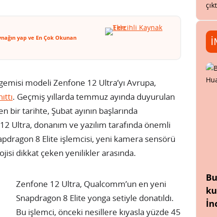
çık
ynağın yap ve En Çok Okunan
İ
 gemisi modeli Zenfone 12 Ultra’yı Avrupa,
nıttı
. Geçmiş yıllarda temmuz ayında duyurulan
en bir tarihte, Şubat ayının başlarında
 12 Ultra, donanım ve yazılım tarafında önemli
Snapdragon 8 Elite işlemcisi, yeni kamera sensörü
jisi dikkat çeken yenilikler arasında.
Bu
Zenfone 12 Ultra, Qualcomm’un en yeni
ku
Snapdragon 8 Elite yonga setiyle donatıldı.
İn
Bu işlemci, önceki nesillere kıyasla yüzde 45