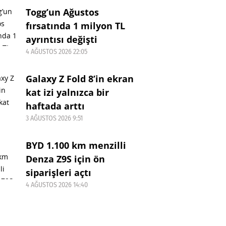
Togg’un Ağustos
fırsatında 1 milyon TL
ayrıntısı değişti
4 AĞUSTOS 2026 22:05
Galaxy Z Fold 8’in ekran
kat izi yalnızca bir
haftada arttı
3 AĞUSTOS 2026 9:51
BYD 1.100 km menzilli
Denza Z9S için ön
siparişleri açtı
4 AĞUSTOS 2026 14:40