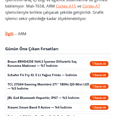
bekleniyor. Mali-T658, ARM
Cortex-A15
ve
Cortex-A7
işlemcileriyle birlikte çalışacak şekilde geliştirildi. Grafik
işlemci sekiz çekirdeğe kadar ölçeklenebiliyor.
İlgili
– ARM
Günün Öne Çıkan Fırsatları
Braun BRHD425E Hd4.2 İyontec Difüzörlü Saç
Satın Al
Kurutma Makinesi — %7 İndirim
Schafer Fit Fry XL 5 Lt Yağsız Fritöz — İndirim
Satın Al
TCL 27G64 Gaming Monitörü 27\" 180Hz QD-Mini LED
Satın Al
— %3 İndirim
JBL Go4 Bluetooth Hoparlör, IP67 — %3 İndirim
Satın Al
Xiaomi Smart Band 9 Active — %4 İndirim
Satın Al