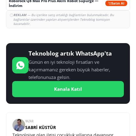
Roborock Q8 Max Pro Plus Akıllı Robot Süpürge —
Satın Al
İndirim
REKLAM
— Bu içerikte satış ortaklığı bağlantıları bulunmaktadır. Bu
bağlantılar üzerinden yapılan alışverişlerden Teknoblog komisyon
kazanabilir.
Teknoblog artık WhatsApp'ta
Günün en iyi teknoloji fırsatları ve
kaçırmamanız gereken büyük haberler,
telefonunuza gelsin.
Kanala Katıl
YAZAR:
SABRI KÜSTÜR
Teknolojiye olan ilgisi çocukluk yıllarına dayanıyor.