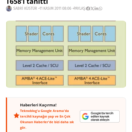
T658’i tanıttı
SABRI KÜSTÜR
11 KASIM 2011 08:06
PAYLAŞ:
Haberleri Kaçırma!
Teknoblog'u Google Arama'da
tercihli kaynağın yap ve En Çok
Okunan Haberler'de bizi daha sık
gör.