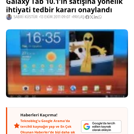
Galaxy Tab 10.1’in satışına yönelik
ihtiyati tedbir kararı onaylandı
SABRI KÜSTÜR
13 EKIM 2011 09:07
PAYLAŞ:
Haberleri Kaçırma!
Teknoblog'u Google Arama'da
tercihli kaynağın yap ve En Çok
Okunan Haberler'de bizi daha sık