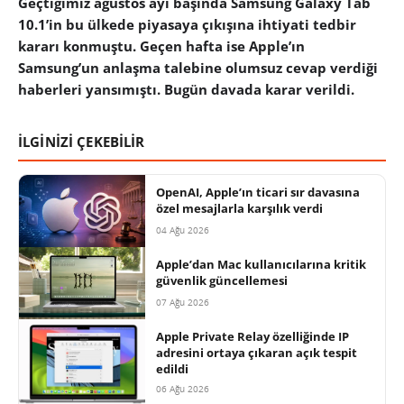
Geçtiğimiz ağustos ayı başında Samsung Galaxy Tab
10.1’in bu ülkede piyasaya çıkışına ihtiyati tedbir
kararı konmuştu. Geçen hafta ise Apple’ın
Samsung’un anlaşma talebine olumsuz cevap verdiği
haberleri yansımıştı. Bugün davada karar verildi.
İLGİNİZİ ÇEKEBİLİR
OpenAI, Apple’ın ticari sır davasına
özel mesajlarla karşılık verdi
04 Ağu 2026
Apple’dan Mac kullanıcılarına kritik
güvenlik güncellemesi
07 Ağu 2026
Apple Private Relay özelliğinde IP
adresini ortaya çıkaran açık tespit
edildi
06 Ağu 2026