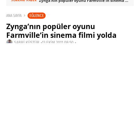
Zynga’nın popüler oyunu Farmville’in sinema filmi yolda
SONRAKI HABER
EĞLENCE
ANA SAYFA
Zynga’nın popüler oyunu
Farmville’in sinema filmi yolda
SABRI KÜSTÜR
13 EKIM 2011 08:50
SON GÜNCELLEME: KASIM 4, 2023
PAYLAŞ: