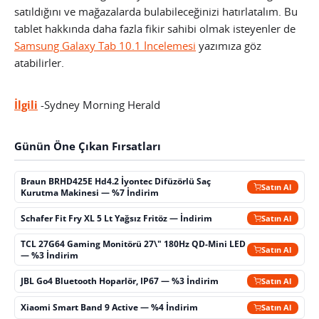
satıldığını ve mağazalarda bulabileceğinizi hatırlatalım. Bu
tablet hakkında daha fazla fikir sahibi olmak isteyenler de
Samsung Galaxy Tab 10.1 İncelemesi
yazımıza göz
atabilirler.
İlgili
-Sydney Morning Herald
Günün Öne Çıkan Fırsatları
Braun BRHD425E Hd4.2 İyontec Difüzörlü Saç
Satın Al
Kurutma Makinesi — %7 İndirim
Schafer Fit Fry XL 5 Lt Yağsız Fritöz — İndirim
Satın Al
TCL 27G64 Gaming Monitörü 27\" 180Hz QD-Mini LED
Satın Al
— %3 İndirim
JBL Go4 Bluetooth Hoparlör, IP67 — %3 İndirim
Satın Al
Xiaomi Smart Band 9 Active — %4 İndirim
Satın Al