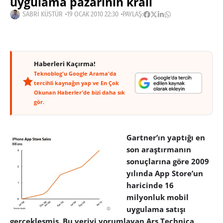
uygulama pazarının kralı
SABRI KÜSTÜR
19 OCAK 2010 22:30
PAYLAŞ:
Haberleri Kaçırma!
Teknoblog'u Google Arama'da
tercihli kaynağın yap ve En Çok
Okunan Haberler'de bizi daha sık
gör.
Gartner’ın yaptığı en
son araştırmanın
sonuçlarına göre 2009
yılında App Store’un
haricinde 16
milyonluk mobil
uygulama satışı
gerçekleşmiş. Bu veriyi yorumlayan Ars Technica,