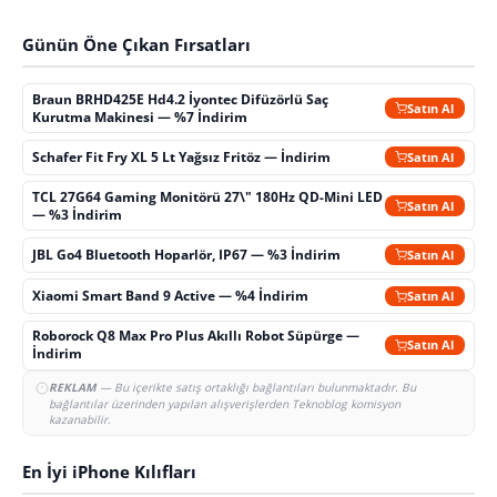
Günün Öne Çıkan Fırsatları
Braun BRHD425E Hd4.2 İyontec Difüzörlü Saç
Satın Al
Kurutma Makinesi — %7 İndirim
Schafer Fit Fry XL 5 Lt Yağsız Fritöz — İndirim
Satın Al
TCL 27G64 Gaming Monitörü 27\" 180Hz QD-Mini LED
Satın Al
— %3 İndirim
JBL Go4 Bluetooth Hoparlör, IP67 — %3 İndirim
Satın Al
Xiaomi Smart Band 9 Active — %4 İndirim
Satın Al
Roborock Q8 Max Pro Plus Akıllı Robot Süpürge —
Satın Al
İndirim
REKLAM
— Bu içerikte satış ortaklığı bağlantıları bulunmaktadır. Bu
bağlantılar üzerinden yapılan alışverişlerden Teknoblog komisyon
kazanabilir.
En İyi iPhone Kılıfları