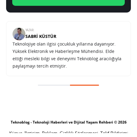
YAZAR:
SABRI KÜSTÜR
Teknolojiye olan ilgisi çocukluk yıllarına dayanıyor.
Yüksek Elektronik ve Haberleşme Mühendisi. Elde
ettiği mesleki bilgi ve deneyimi Teknoblog aracılığıyla
paylaşmayı tercih etmiştir.
Nokia’dan esnek ekranlı telefon fikri
SONRAKI HABER
TEKNOLOJI
ANA SAYFA
Nokia’dan esnek ekranlı telefon
fikri
SABRI KÜSTÜR
19 OCAK 2010 22:11
PAYLAŞ: