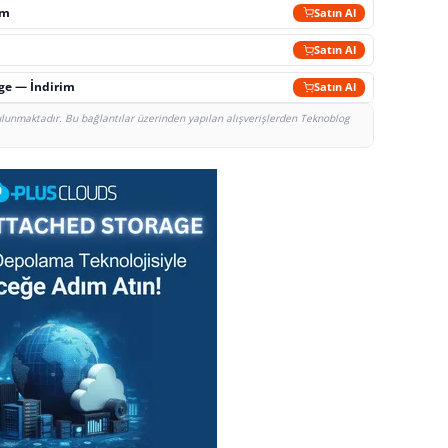
im
Satın Al
Satın Al
rge — İndirim
Satın Al
bulunmaktadır. Bu bağlantılar üzerinden yapılan alışverişlerden Teknoblog