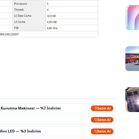
ç Kurutma Makinesi — %7 İndirim
Satın Al
m
Satın Al
Mini LED — %3 İndirim
Satın Al