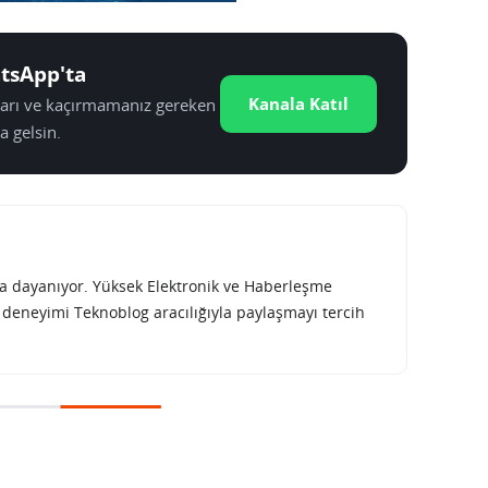
tsApp'ta
Kanala Katıl
tları ve kaçırmamanız gereken
a gelsin.
rına dayanıyor. Yüksek Elektronik ve Haberleşme
e deneyimi Teknoblog aracılığıyla paylaşmayı tercih
störünü tanıttı