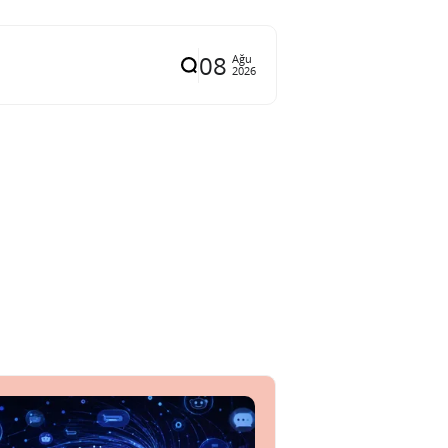
08
Ağu
2026