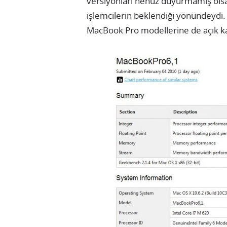
versiyonları henüz duyurmamış olsa 
işlemcilerin beklendiği yönündeydi. 
MacBook Pro modellerine de açık ka