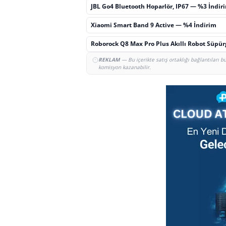
JBL Go4 Bluetooth Hoparlör, IP67 — %3 İndir
Xiaomi Smart Band 9 Active — %4 İndirim
Roborock Q8 Max Pro Plus Akıllı Robot Süpü
REKLAM
— Bu içerikte satış ortaklığı bağlantıları 
komisyon kazanabilir.