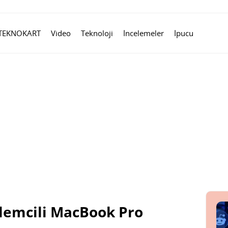
TEKNOKART
Video
Teknoloji
İncelemeler
İpucu
şlemcili MacBook Pro