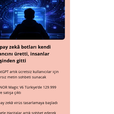
pay zekâ botları kendi
ancını üretti, insanlar
şinden gitti
tGPT artık ücretsiz kullanıcılar için
ırsız metin sohbeti sunacak
OR Magic V6 Türkiye’de 129.999
ye satışa çıktı
ay zekâ virüs tasarlamaya başladı
gle Haritalar artık sohbet ederek