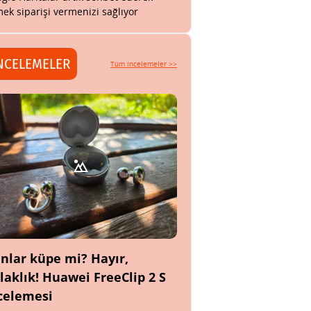
ek siparişi vermenizi sağlıyor
NCELEMELER
Tüm incelemeler >>
nlar küpe mi? Hayır,
laklık! Huawei FreeClip 2 S
celemesi