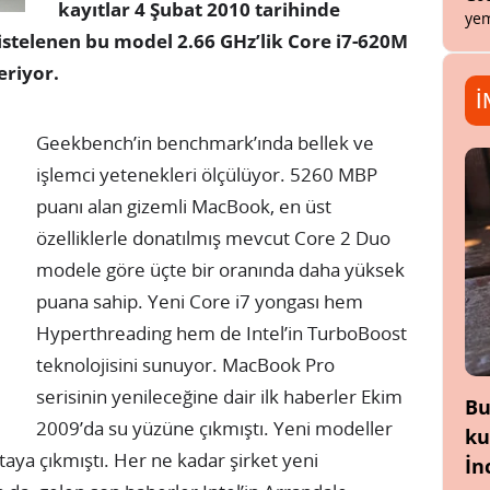
kayıtlar 4 Şubat 2010 tarihinde
yem
istelenen bu model 2.66 GHz’lik Core i7-620M
eriyor.
İ
Geekbench’in benchmark’ında bellek ve
işlemci yetenekleri ölçülüyor. 5260 MBP
puanı alan gizemli MacBook, en üst
özelliklerle donatılmış mevcut Core 2 Duo
modele göre üçte bir oranında daha yüksek
puana sahip. Yeni Core i7 yongası hem
Hyperthreading hem de Intel’in TurboBoost
teknolojisini sunuyor. MacBook Pro
serisinin yenileceğine dair ilk haberler Ekim
Bu
2009’da su yüzüne çıkmıştı. Yeni modeller
ku
taya çıkmıştı. Her ne kadar şirket yeni
İn