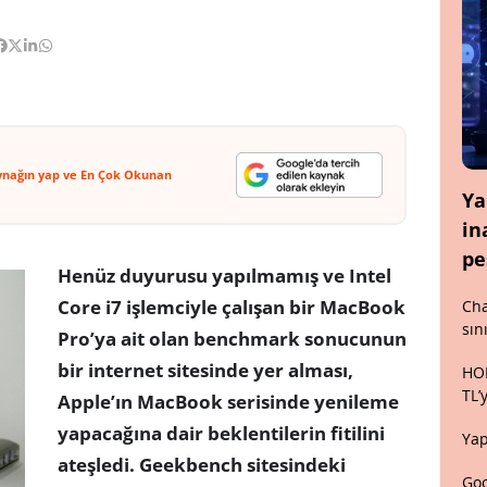
ynağın yap ve En Çok Okunan
Ya
in
pe
Henüz duyurusu yapılmamış ve Intel
Core i7 işlemciyle çalışan bir MacBook
Cha
sın
Pro’ya ait olan benchmark sonucunun
bir internet sitesinde yer alması,
HON
TL’
Apple’ın MacBook serisinde yenileme
yapacağına dair beklentilerin fitilini
Yap
ateşledi. Geekbench sitesindeki
Goo