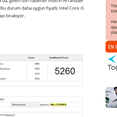
da, gelen son haberler Intel’in Arrandale
Tos
Bu durum daha uygun fiyatlı, Intel Core i5
KO
pı bırakıyor.
Har
oyu
(FX
EN 