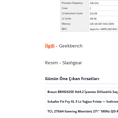
İlgili
– Geekbench
Resim – Slashgear
Günün Öne Çıkan Fırsatları
Braun BRHD425E Hd4.2 İyontec Difüzörlü Sa
Schafer Fit Fry XL 5 Lt Yağsız Fritöz — İndiri
TCL 27G64 Gaming Monitörü 27\" 180Hz QD-