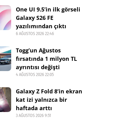
One UI 9.5’in ilk görseli
Galaxy S26 FE
yazılımından çıktı
6 AĞUSTOS 2026 22:46
Togg’un Ağustos
fırsatında 1 milyon TL
ayrıntısı değişti
4 AĞUSTOS 2026 22:05
Galaxy Z Fold 8’in ekran
kat izi yalnızca bir
haftada arttı
3 AĞUSTOS 2026 9:51