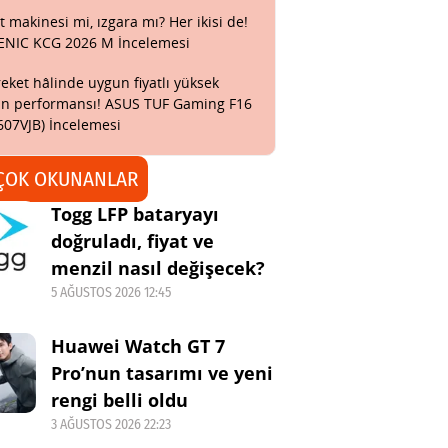
t makinesi mi, ızgara mı? Her ikisi de!
ENIC KCG 2026 M İncelemesi
eket hâlinde uygun fiyatlı yüksek
n performansı! ASUS TUF Gaming F16
607VJB) İncelemesi
ÇOK OKUNANLAR
Togg LFP bataryayı
doğruladı, fiyat ve
menzil nasıl değişecek?
5 AĞUSTOS 2026 12:45
Huawei Watch GT 7
Pro’nun tasarımı ve yeni
rengi belli oldu
3 AĞUSTOS 2026 22:23