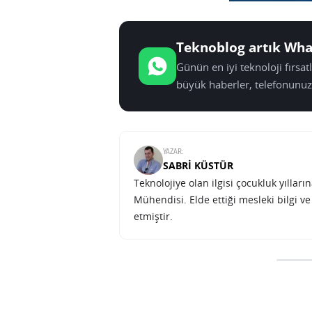
Teknoblog artık Wha
Günün en iyi teknoloji fırsa
büyük haberler, telefonunuz
YAZAR:
SABRI KÜSTÜR
Teknolojiye olan ilgisi çocukluk yılla
Mühendisi. Elde ettiği mesleki bilgi v
etmiştir.
IBM 100 GHz’lik grafin tranzi
SONRAKI HABER
TEKNOLOJI
ANA SAYFA