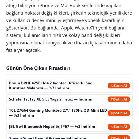
attığı biliniyor. iPhone ve MacBook serilerinde yapılan
bağlantı noktası değişiklikleri, şirketin teknolojik yeniliklere
ve kullanıcı deneyimini iyileştirmeye yönelik kararlılığını
gösteriyor. Bu bağlamda, Apple Watch X’in yeni bağlantı
sistemi, kullanıcıların hızlı ve kolay band değişiklikleri
yapmasına olanak tanıyacak ve cihazın iç tasarımında daha
fazla yer açacak.
Günün Öne Çıkan Fırsatları
Braun BRHD425E Hd4.2 İyontec Difüzörlü Saç
Satın Al
Kurutma Makinesi — %7 İndirim
Schafer Fit Fry XL 5 Lt Yağsız Fritöz — İndirim
Satın Al
TCL 27G64 Gaming Monitörü 27\" 180Hz QD-Mini LED
Satın Al
— %3 İndirim
JBL Go4 Bluetooth Hoparlör, IP67 — %3 İndirim
Satın Al
Xiaomi Smart Band 9 Active — %4 İndirim
Satın Al