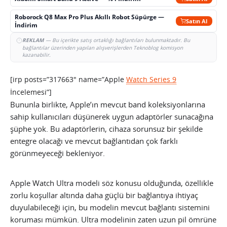
Roborock Q8 Max Pro Plus Akıllı Robot Süpürge —
Satın Al
İndirim
REKLAM
— Bu içerikte satış ortaklığı bağlantıları bulunmaktadır. Bu
bağlantılar üzerinden yapılan alışverişlerden Teknoblog komisyon
kazanabilir.
[irp posts=”317663″ name=”Apple
Watch Series 9
İncelemesi”]
Bununla birlikte, Apple’ın mevcut band koleksiyonlarına
sahip kullanıcıları düşünerek uygun adaptörler sunacağına
şüphe yok. Bu adaptörlerin, cihaza sorunsuz bir şekilde
entegre olacağı ve mevcut bağlantıdan çok farklı
görünmeyeceği bekleniyor.
Apple Watch Ultra modeli söz konusu olduğunda, özellikle
zorlu koşullar altında daha güçlü bir bağlantıya ihtiyaç
duyulabileceği için, bu modelin mevcut bağlantı sistemini
koruması mümkün. Ultra modelinin zaten uzun pil ömrüne