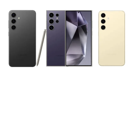
Haberleri Kaçırma!
Teknoblog'u Google Arama'da
tercihli kaynağın yap ve En Çok
Okunan Haberler'de bizi daha sık
gör.