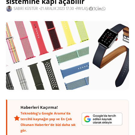
sistemine kapı açabilir
SABRI KÜSTÜR
21 ARALIK 2023 17:30
PAYLAŞ:
Haberleri Kaçırma!
Teknoblog'u Google Arama'da
tercihli kaynağın yap ve En Çok
Okunan Haberler'de bizi daha sık
gör.