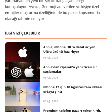
yararlanabilen yeni bir Siri ile karşılaşabileceği
konuşuluyor. Ayrıca, Genmoji adı verilen ve kişiye özel
emojiler oluşturma özelliğinin de bu paket kapsamında
olacağı tahmin ediliyor.
İLGİNİZİ ÇEKEBİLİR
Apple, iPhone Ultra dahil üç yeni
Ultra ürünü hazırlıyor
08 Ağu 2026
Apple’dan OpenAI’a yeni ticari sır
suçlamaları
05 Ağu 2026
iPhone 17 için 10 Ağustos zam iddiası
ortaya çıktı
08 Ağu 2026
Premium telefon pazarı rekor kırdı,