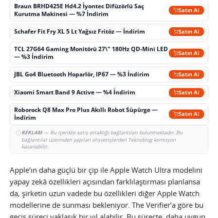
Braun BRHD425E Hd4.2 İyontec Difüzörlü Saç
Satın Al
Kurutma Makinesi — %7 İndirim
Schafer Fit Fry XL 5 Lt Yağsız Fritöz — İndirim
Satın Al
TCL 27G64 Gaming Monitörü 27\" 180Hz QD-Mini LED
Satın Al
— %3 İndirim
JBL Go4 Bluetooth Hoparlör, IP67 — %3 İndirim
Satın Al
Xiaomi Smart Band 9 Active — %4 İndirim
Satın Al
Roborock Q8 Max Pro Plus Akıllı Robot Süpürge —
Satın Al
İndirim
REKLAM
— Bu içerikte satış ortaklığı bağlantıları bulunmaktadır. Bu
bağlantılar üzerinden yapılan alışverişlerden Teknoblog komisyon
kazanabilir.
Apple’ın daha güçlü bir çip ile Apple Watch Ultra modelini
yapay zekâ özellikleri açısından farklılaştırması planlansa
da, şirketin uzun vadede bu özellikleri diğer Apple Watch
modellerine de sunması bekleniyor. The Verifier’a göre bu
geçiş süreci yaklaşık bir yıl alabilir. Bu süreçte, daha uygun