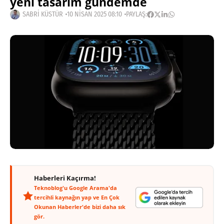
yeni tasarım gündemde
SABRI KÜSTÜR
10 NISAN 2025 08:10
PAYLAŞ:
Haberleri Kaçırma!
Teknoblog'u Google Arama'da
tercihli kaynağın yap ve En Çok
Okunan Haberler'de bizi daha sık
gör.