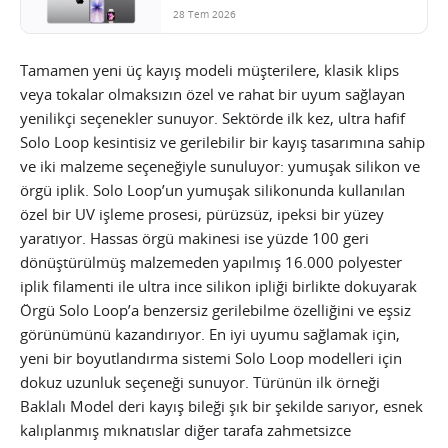
28 Tem 2026
Tamamen yeni üç kayış modeli müşterilere, klasik klips
veya tokalar olmaksızın özel ve rahat bir uyum sağlayan
yenilikçi seçenekler sunuyor. Sektörde ilk kez, ultra hafif
Solo Loop kesintisiz ve gerilebilir bir kayış tasarımına sahip
ve iki malzeme seçeneğiyle sunuluyor: yumuşak silikon ve
örgü iplik. Solo Loop’un yumuşak silikonunda kullanılan
özel bir UV işleme prosesi, pürüzsüz, ipeksi bir yüzey
yaratıyor. Hassas örgü makinesi ise yüzde 100 geri
dönüştürülmüş malzemeden yapılmış 16.000 polyester
iplik filamenti ile ultra ince silikon ipliği birlikte dokuyarak
Örgü Solo Loop’a benzersiz gerilebilme özelliğini ve eşsiz
görünümünü kazandırıyor. En iyi uyumu sağlamak için,
yeni bir boyutlandırma sistemi Solo Loop modelleri için
dokuz uzunluk seçeneği sunuyor. Türünün ilk örneği
Baklalı Model deri kayış bileği şık bir şekilde sarıyor, esnek
kalıplanmış mıknatıslar diğer tarafa zahmetsizce