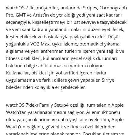
watchOS 7 ile, müşteriler, aralarında Stripes, Chronograph
Pro, GMT ve Artist’in de yer aldığı yedi yeni saat kadranı
seçeneğiyle, kişiselleştirmeyi bir üst seviyeye taşıyabilecek
ve yeni saat kadranı yapılandırmalarını düzenleyebilecek,
keşfedebilecek ve başkalarıyla paylaşabilecekler. Düşük
yoğunluklu VO2 Max, uyku izleme, otomatik el yıkama
algılama ve yeni antrenman türlerini içeren yeni sağlık ve
fitness özellikleri, kullanıcıların genel sağlık durumları
hakkında bilgi sahibi olmasına yardımcı oluyor.
Kullanıcılar, bisiklet için yol tarifleri içeren Harita
uygulamasına ve farklı dillere çeviri yapabilen Siri’ye
bileklerinden kolaylıkla erişebilecekler.
watchOS 7’deki Family Setup4 özelliği, tüm ailenin Apple
Watch’tan yararlanabilmesini sağlıyor. Ailenin iPhone’u
olmayan çocuklarının ve daha yaşlı aile üyelerinin, Apple
Watch’un bağlantı, güvenlik ve fitness özelliklerinden
yararlanabilmelerine olanak tanıyor. Çocuklar, iletişim ve