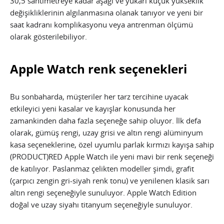
30,5 santimetreye kadar aşağı ve yukarı küçük yükseklik
değişikliklerinin algılanmasına olanak tanıyor ve yeni bir
saat kadranı komplikasyonu veya antrenman ölçümü
olarak gösterilebiliyor.
Apple Watch renk seçenekleri
Bu sonbaharda, müşteriler her tarz tercihine uyacak
etkileyici yeni kasalar ve kayışlar konusunda her
zamankinden daha fazla seçeneğe sahip oluyor. İlk defa
olarak, gümüş rengi, uzay grisi ve altın rengi alüminyum
kasa seçeneklerine, özel uyumlu parlak kırmızı kayışa sahip
(PRODUCT)RED Apple Watch ile yeni mavi bir renk seçeneği
de katılıyor. Paslanmaz çelikten modeller şimdi, grafit
(çarpıcı zengin gri-siyah renk tonu) ve yenilenen klasik sarı
altın rengi seçeneğiyle sunuluyor. Apple Watch Edition
doğal ve uzay siyahı titanyum seçeneğiyle sunuluyor.