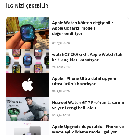
İLGİNİZİ ÇEKEBİLİR
Apple Watch kökten değişebilir,
Apple üç farklı modeli
değerlendiriyor
09 Ağu 2026
watchOS 26.6 çıktı, Apple Watch’taki
kritik açıkları kapatıyor
28 Tem 2026
Apple, iPhone Ultra dahil üç yeni
Ultra ürünü hazırlıyor
08 Ağu 2026
Huawei Watch GT 7 Pro’nun tasarımı
ve yeni rengi belli oldu
03 Ağu 2026
Apple Upgrade duyuruldu, iPhone ve
Mac’e aylık ödeme modeli geliyor