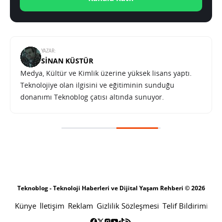
YAZAR:
SINAN KÜSTÜR
Medya, Kültür ve Kimlik üzerine yüksek lisans yaptı.
Teknolojiye olan ilgisini ve eğitiminin sunduğu
donanımı Teknoblog çatısı altında sunuyor.
ColorOS 11 Ön İnceleme: Android 11’e Oppo yorumu [Video]
SONRAKI HABER
ANA SAYFA
ColorOS 11 Ön İnceleme: Android
11’e Oppo yorumu [Video]
SABRI KÜSTÜR
15 EYLÜL 2020 19:13
PAYLAŞ: