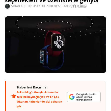
seçenekleri ve özelliklerle geliyor
SINAN KÜSTÜR
15 EYLÜL 2020 20:22
PAYLAŞ:
Haberleri Kaçırma!
Teknoblog'u Google Arama'da
tercihli kaynağın yap ve En Çok
Okunan Haberler'de bizi daha sık
gör.