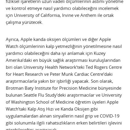
fiziksel işaretlerin uzun vadeli ölçümlerinin astımı yönetme
ve kontrol etmeye nasıl yardımcı olabileceğini incelemek
için University of California, Irvine ve Anthem ile ortak
çalışma yürütecek.
Ayrıca, Apple kanda oksijen ölçümleri ve diğer Apple
Watch ölçümlerinin kalp yetmezliğinin yönetilmesine nasıl
yardımcı olabileceğini daha iyi anlamak için Kuzey
Amerika’daki en büyük sağlık araştırması kuruluşlarından
biri olan University Health Network’teki Ted Rogers Centre
for Heart Research ve Peter Munk Cardiac Centre’daki
araştırmacılarla yakın bir işbirliği yapacak. Son olarak,
Brotman Baty Institute for Precision Medicine bünyesinde
bulunan Seattle Flu Study’deki araştırmacılar ve University
of Washington School of Medicine öğretim üyeleri Apple
Watch’taki Kalp Atış Hızı ve Kanda Oksijen gibi
uygulamalardan alınan sinyallerin nasıl grip ve COVID-19
gibi solunumla ilgili rahatsızlıkların erken belirtileri işlevini
görebileceğini araştıracak.