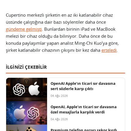
Cupertino merkezli şirketin en az iki katlanabilir cihaz
üstünde çalıştığına dair bazı söylentiler daha önce
gündeme gelmişti
. Bunlardan birinin iPad ve MacBook
melezi bir cihaz olduğu da biliniyor. Daha önce de bu
konuda paylaşımlar yapan analist Ming-Chi Kuo’ya göre,
şirket katlanabilir cihazının çıkışını bir kez daha
erteledi
.
İLGİNİZİ ÇEKEBİLİR
OpenAI Apple’ın ticari sır davasına
sert sözlerle karşı çıktı
06 Ağu 2026
OpenAI, Apple’ın ticari sır davasına
özel mesajlarla karşılık verdi
04 Ağu 2026
Premium telefon pazarı rekor kırdı,