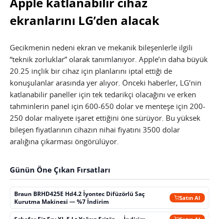
Apple katlanabilir cihaz
ekranlarını LG’den alacak
Gecikmenin nedeni ekran ve mekanik bileşenlerle ilgili
“teknik zorluklar” olarak tanımlanıyor. Apple’ın daha büyük
20.25 inçlik bir cihaz için planlarını iptal ettiği de
konuşulanlar arasında yer alıyor. Önceki haberler, LG’nin
katlanabilir paneller için tek tedarikçi olacağını ve erken
tahminlerin panel için 600-650 dolar ve menteşe için 200-
250 dolar maliyete işaret ettiğini öne sürüyor. Bu yüksek
bileşen fiyatlarının cihazın nihai fiyatını 3500 dolar
aralığına çıkarması öngörülüyor.
Günün Öne Çıkan Fırsatları
Braun BRHD425E Hd4.2 İyontec Difüzörlü Saç
Satın Al
Kurutma Makinesi — %7 İndirim