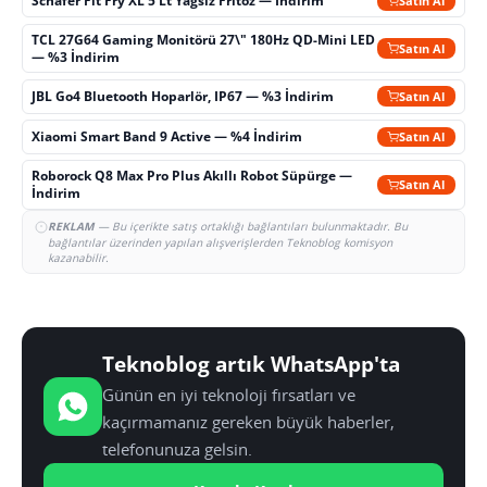
Schafer Fit Fry XL 5 Lt Yağsız Fritöz — İndirim
Satın Al
TCL 27G64 Gaming Monitörü 27\" 180Hz QD-Mini LED
Satın Al
— %3 İndirim
JBL Go4 Bluetooth Hoparlör, IP67 — %3 İndirim
Satın Al
Xiaomi Smart Band 9 Active — %4 İndirim
Satın Al
Roborock Q8 Max Pro Plus Akıllı Robot Süpürge —
Satın Al
İndirim
REKLAM
— Bu içerikte satış ortaklığı bağlantıları bulunmaktadır. Bu
bağlantılar üzerinden yapılan alışverişlerden Teknoblog komisyon
kazanabilir.
Teknoblog artık WhatsApp'ta
Günün en iyi teknoloji fırsatları ve
kaçırmamanız gereken büyük haberler,
telefonunuza gelsin.