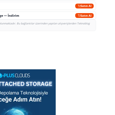
Satın Al
rge — İndirim
Satın Al
bulunmaktadır. Bu bağlantılar üzerinden yapılan alışverişlerden Teknoblog