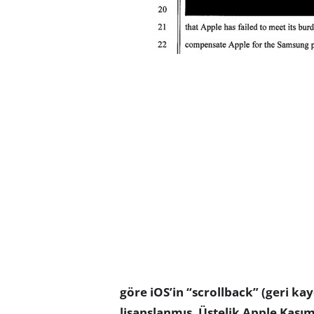
göre iOS’in “scrollback” (geri ka
lisanslanmış. Üstelik Apple Kası