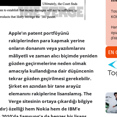
Tos
KO
Har
oyu
Apple’ın patent portföyünü
(FX
rakiplerinden para kapmak yerine
onların donanım veya yazılımlarını
EN 
mâliyetli ve zaman alıcı biçimde yeniden
gözden geçirmelerine neden olmak
amacıyla kullandığına dair düşüncenin
tekrar gözden geçirilmesi gerekebilir.
Şirket en azından bir tane arayüz
elemanını rakiplerine lisanslamış. The
Verge sitesinin ortaya çıkardığı bilgiye
ydır) özelliği hem Nokia hem de IBM’e
m 2010’da Samsung’a da benzer bir lisans