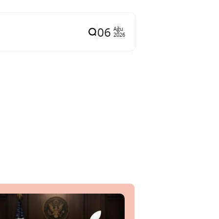
06
Ağu
2026