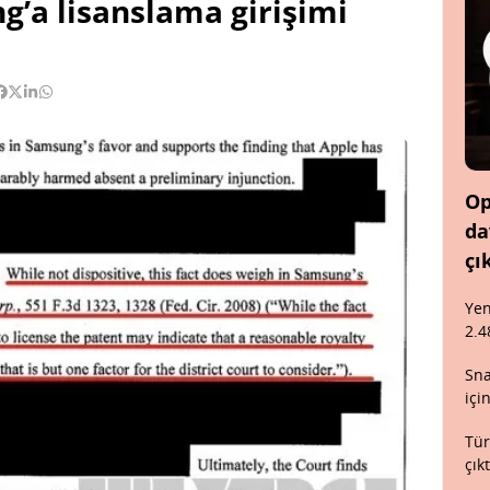
g’a lisanslama girişimi
Op
da
çı
Yen
2.4
Sna
içi
Tür
çık