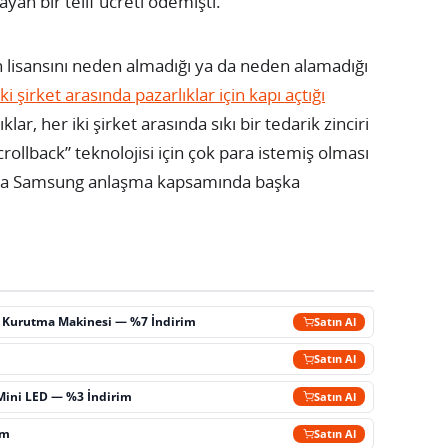
ayan bir telif ücreti ödemişti.
 lisansını neden almadığı ya da neden alamadığı
ki şirket arasında pazarlıklar için kapı açtığı
ar, her iki şirket arasında sıkı bir tedarik zinciri
“scrollback” teknolojisi için çok para istemiş olması
 Ya da Samsung anlaşma kapsamında başka
ç Kurutma Makinesi — %7 İndirim
Satın Al
m
Satın Al
Mini LED — %3 İndirim
Satın Al
im
Satın Al