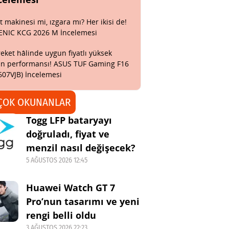
t makinesi mi, ızgara mı? Her ikisi de!
ENIC KCG 2026 M İncelemesi
eket hâlinde uygun fiyatlı yüksek
n performansı! ASUS TUF Gaming F16
607VJB) İncelemesi
ÇOK OKUNANLAR
Togg LFP bataryayı
doğruladı, fiyat ve
menzil nasıl değişecek?
5 AĞUSTOS 2026 12:45
Huawei Watch GT 7
Pro’nun tasarımı ve yeni
rengi belli oldu
3 AĞUSTOS 2026 22:23