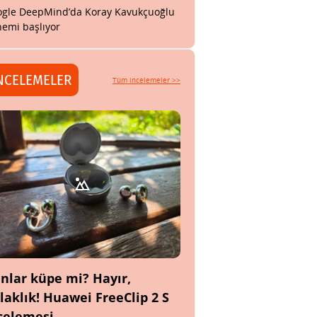
gle DeepMind’da Koray Kavukçuoğlu
emi başlıyor
NCELEMELER
Tüm incelemeler >>
nlar küpe mi? Hayır,
laklık! Huawei FreeClip 2 S
celemesi