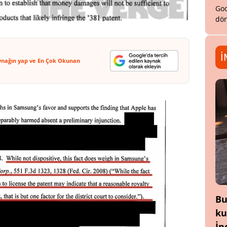
Goo
dön
İ
ynağın yap ve En Çok Okunan
Bu
ku
İn