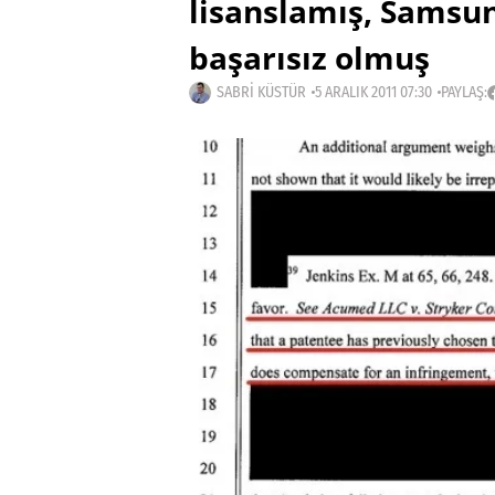
lisanslamış, Samsun
başarısız olmuş
SABRI KÜSTÜR
5 ARALIK 2011 07:30
PAYLAŞ: