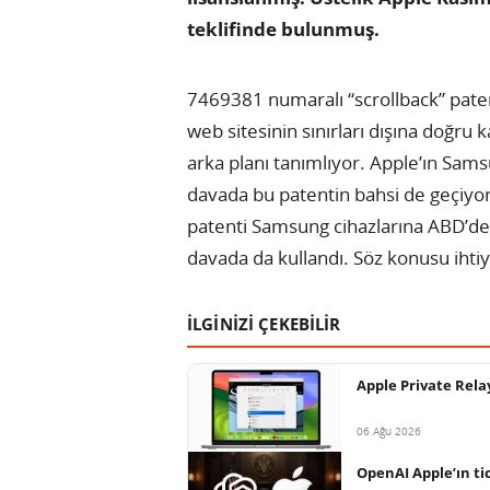
teklifinde bulunmuş.
7469381 numaralı “scrollback” patent
web sitesinin sınırları dışına doğru 
arka planı tanımlıyor. Apple’ın Sams
davada bu patentin bahsi de geçiyor.
patenti Samsung cihazlarına ABD’de 
davada da kullandı. Söz konusu ihtiya
İLGİNİZİ ÇEKEBİLİR
Apple Private Relay
06 Ağu 2026
OpenAI Apple’ın tica