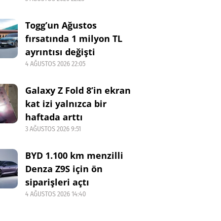
Togg’un Ağustos
fırsatında 1 milyon TL
ayrıntısı değişti
4 AĞUSTOS 2026 22:05
Galaxy Z Fold 8’in ekran
kat izi yalnızca bir
haftada arttı
3 AĞUSTOS 2026 9:51
BYD 1.100 km menzilli
Denza Z9S için ön
siparişleri açtı
4 AĞUSTOS 2026 14:40