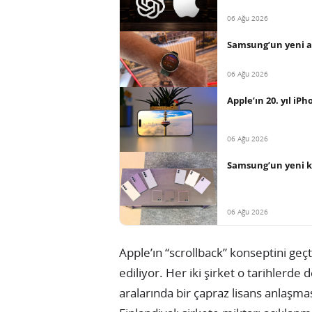
06 Ağu 2026
Samsung’un yeni ak
06 Ağu 2026
Apple’ın 20. yıl iP
06 Ağu 2026
Samsung’un yeni ka
06 Ağu 2026
Apple’ın “scrollback” konseptini geç
ediliyor. Her iki şirket o tarihler
aralarında bir çapraz lisans anlaşm