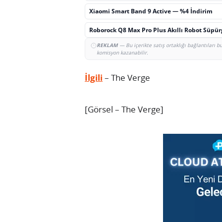
Xiaomi Smart Band 9 Active — %4 İndirim
Roborock Q8 Max Pro Plus Akıllı Robot Süpü
REKLAM
— Bu içerikte satış ortaklığı bağlantıları 
komisyon kazanabilir.
İlgili
– The Verge
[Görsel – The Verge]