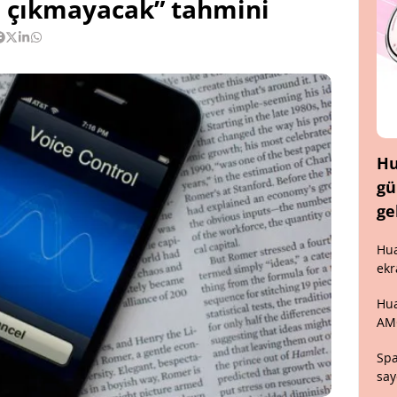
e çıkmayacak” tahmini
Hu
gü
ge
Hua
ekr
Hua
AM
Spa
say