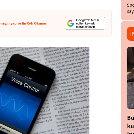
Spo
say
ynağın yap ve En Çok Okunan
İ
Bu
ku
İn