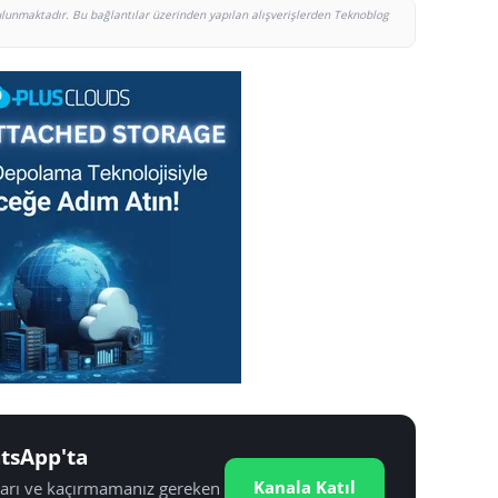
bulunmaktadır. Bu bağlantılar üzerinden yapılan alışverişlerden Teknoblog
tsApp'ta
Kanala Katıl
tları ve kaçırmamanız gereken