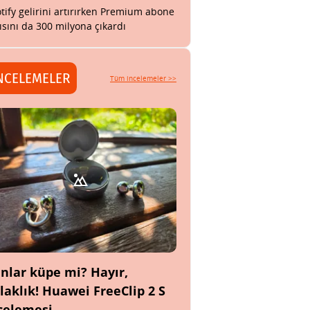
tify gelirini artırırken Premium abone
ısını da 300 milyona çıkardı
NCELEMELER
Tüm incelemeler >>
nlar küpe mi? Hayır,
laklık! Huawei FreeClip 2 S
celemesi