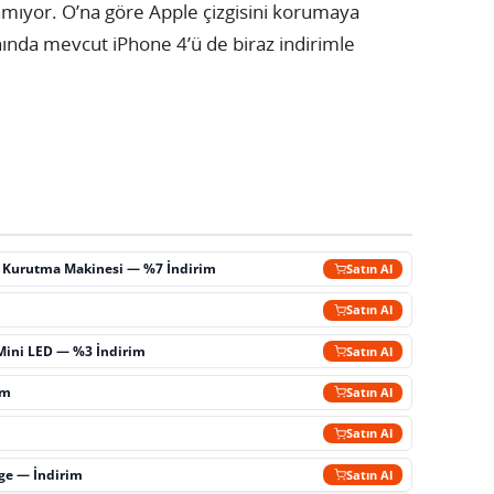
nmıyor. O’na göre Apple çizgisini korumaya
ında mevcut iPhone 4’ü de biraz indirimle
ç Kurutma Makinesi — %7 İndirim
Satın Al
m
Satın Al
Mini LED — %3 İndirim
Satın Al
im
Satın Al
Satın Al
rge — İndirim
Satın Al