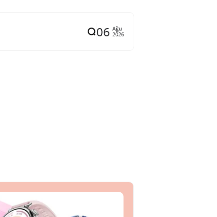
06
Ağu
2026