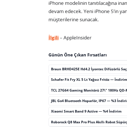
iPhone modelinin tanıtılacağına ina
devam edecek. Yeni iPhone 5’in yan
müşterilerine sunacak.
İlgili
– AppleInsider
Günün Öne Çıkan Fırsatları
Braun BRHD425E Hd4.2 İyontec Difüzörlü Sa
Schafer Fit Fry XL 5 Lt Yağsız Fritöz — İndiri
TCL 27G64 Gaming Monitörü 27\" 180Hz QD-
JBL Go4 Bluetooth Hoparlör, IP67 — %3 İndir
Xiaomi Smart Band 9 Active — %4 İndirim
Roborock Q8 Max Pro Plus Akıllı Robot Süpü