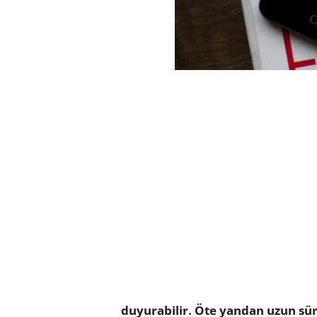
duyurabilir. Öte yandan uzun sü