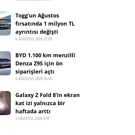
Togg’un Ağustos
fırsatında 1 milyon TL
ayrıntısı değişti
4 AĞUSTOS 2026 22:05
BYD 1.100 km menzilli
Denza Z9S için ön
siparişleri açtı
4 AĞUSTOS 2026 14:40
Galaxy Z Fold 8’in ekran
kat izi yalnızca bir
haftada arttı
3 AĞUSTOS 2026 9:51