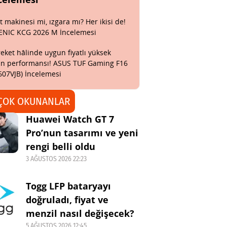
t makinesi mi, ızgara mı? Her ikisi de!
ENIC KCG 2026 M İncelemesi
eket hâlinde uygun fiyatlı yüksek
n performansı! ASUS TUF Gaming F16
607VJB) İncelemesi
ÇOK OKUNANLAR
Huawei Watch GT 7
Pro’nun tasarımı ve yeni
rengi belli oldu
3 AĞUSTOS 2026 22:23
Togg LFP bataryayı
doğruladı, fiyat ve
menzil nasıl değişecek?
5 AĞUSTOS 2026 12:45