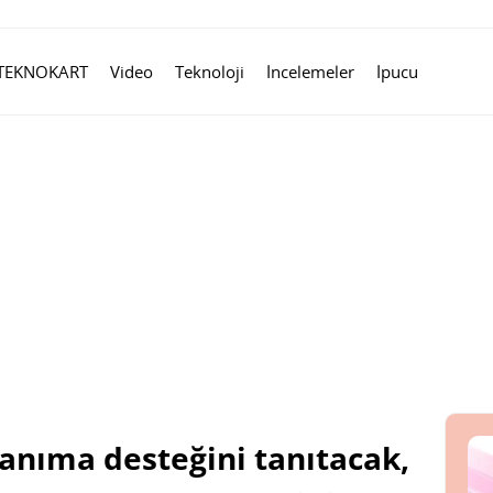
TEKNOKART
Video
Teknoloji
İncelemeler
İpucu
tanıma desteğini tanıtacak,