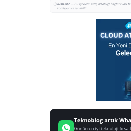
REKLAM
— Bu içerikte satış ortaklığı bağlantıları 
komisyon kazanabilir.
Teknoblog artık Wha
Günün en iyi teknoloji fırsa