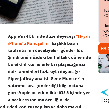
Tos
KO
Har
oyu
(FX
Apple’ın 4 Ekimde düzenleyeceği
“Haydi
iPhone’u Konuşalım”
başlıklı basın
EN 
toplantısının davetiyeleri gönderildi.
Şimdi önümüzdeki bir haftalık dönemde
bu etkinlikte nelerle karşılaşacağımza
dair tahminleri fazlasıyla duyacağız.
Piper Jaffray analisti Gene Munster’ın
yatırımcılara gönderdiği bilgi notuna
göre Apple bu etkinlikte iOS 5 içinde yer
alacak ses tanıma özelliğini de
redir dedikodusu yapılan ve daha makul