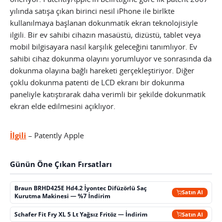
yılında satışa çıkan birinci nesil iPhone ile birlkte
kullanılmaya başlanan dokunmatik ekran teknolojisiyle
ilgili. Bir ev sahibi cihazın masaüstü, dizüstü, tablet veya
mobil bilgisayara nasıl karşılık geleceğini tanımlıyor.
Ev
sahibi cihaz dokunma olayını yorumluyor ve sonrasında da
dokunma olayına bağlı hareketi gerçekleştiriyor. Diğer
çoklu dokunma patenti de LCD ekranı bir dokunma
paneliyle katıştırarak daha verimli bir şekilde dokunmatik
ekran elde edilmesini açıklıyor.
İlgili
– Patently Apple
Günün Öne Çıkan Fırsatları
Braun BRHD425E Hd4.2 İyontec Difüzörlü Saç
Satın Al
Kurutma Makinesi — %7 İndirim
Schafer Fit Fry XL 5 Lt Yağsız Fritöz — İndirim
Satın Al