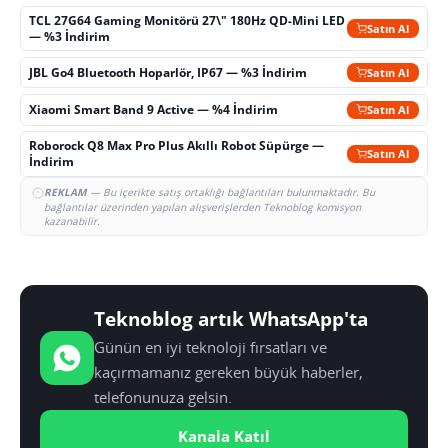
TCL 27G64 Gaming Monitörü 27\" 180Hz QD-Mini LED
Satın Al
— %3 İndirim
JBL Go4 Bluetooth Hoparlör, IP67 — %3 İndirim
Satın Al
Xiaomi Smart Band 9 Active — %4 İndirim
Satın Al
Roborock Q8 Max Pro Plus Akıllı Robot Süpürge —
Satın Al
İndirim
REKLAM
— Bu içerikte satış ortaklığı bağlantıları bulunmaktadır. Bu
bağlantılar üzerinden yapılan alışverişlerden Teknoblog komisyon
kazanabilir.
Teknoblog artık WhatsApp'ta
Günün en iyi teknoloji fırsatları ve
kaçırmamanız gereken büyük haberler,
telefonunuza gelsin.
Kanala Katıl