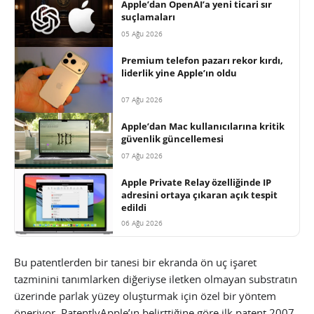
Apple’dan OpenAI’a yeni ticari sır
suçlamaları
05 Ağu 2026
Premium telefon pazarı rekor kırdı,
liderlik yine Apple’ın oldu
07 Ağu 2026
Apple’dan Mac kullanıcılarına kritik
güvenlik güncellemesi
07 Ağu 2026
Apple Private Relay özelliğinde IP
adresini ortaya çıkaran açık tespit
edildi
06 Ağu 2026
Bu patentlerden bir tanesi bir ekranda ön uç işaret
tazminini tanımlarken diğeriyse iletken olmayan substratın
üzerinde parlak yüzey oluşturmak için özel bir yöntem
öneriyor. PatentlyApple’ın belirttiğine göre ilk patent 2007