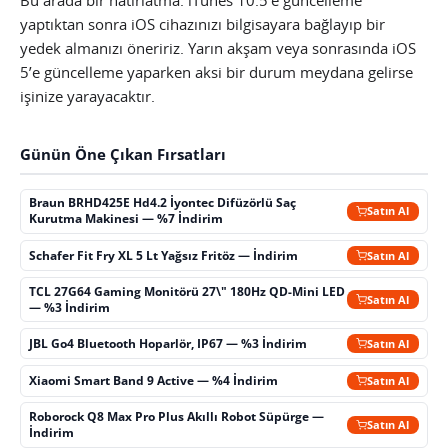
yaptıktan sonra iOS cihazınızı bilgisayara bağlayıp bir
yedek almanızı öneririz. Yarın akşam veya sonrasında iOS
5’e güncelleme yaparken aksi bir durum meydana gelirse
işinize yarayacaktır.
Günün Öne Çıkan Fırsatları
Braun BRHD425E Hd4.2 İyontec Difüzörlü Saç
Satın Al
Kurutma Makinesi — %7 İndirim
Schafer Fit Fry XL 5 Lt Yağsız Fritöz — İndirim
Satın Al
TCL 27G64 Gaming Monitörü 27\" 180Hz QD-Mini LED
Satın Al
— %3 İndirim
JBL Go4 Bluetooth Hoparlör, IP67 — %3 İndirim
Satın Al
Xiaomi Smart Band 9 Active — %4 İndirim
Satın Al
Roborock Q8 Max Pro Plus Akıllı Robot Süpürge —
Satın Al
İndirim