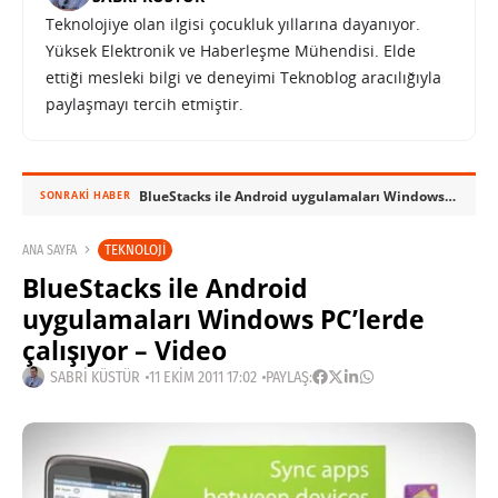
Teknolojiye olan ilgisi çocukluk yıllarına dayanıyor.
Yüksek Elektronik ve Haberleşme Mühendisi. Elde
ettiği mesleki bilgi ve deneyimi Teknoblog aracılığıyla
paylaşmayı tercih etmiştir.
BlueStacks ile Android uygulamaları Windows PC’lerde çalışıyor – Video
SONRAKI HABER
TEKNOLOJI
ANA SAYFA
BlueStacks ile Android
uygulamaları Windows PC’lerde
çalışıyor – Video
SABRI KÜSTÜR
11 EKIM 2011 17:02
PAYLAŞ: