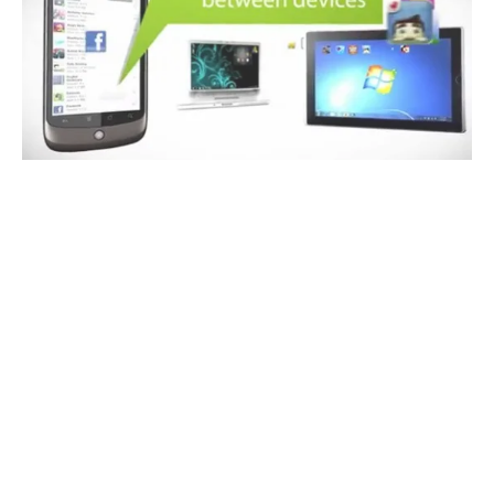
Haberleri Kaçırma!
Teknoblog'u Google Arama'da
tercihli kaynağın yap ve En Çok
Okunan Haberler'de bizi daha sık
gör.