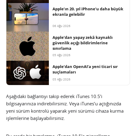
Apple’ın 20. yıl iPhone’u daha büyük
ekranla gelebilir
06 Ağu 2026
Apple’dan yapay zekâ kaynaklı
güvenlik açığı bildirimlerine
sınırlama
05 Ağu 2026
Apple’dan OpenAI’a yeni ticari sır
suçlamaları
05 Ağu 2026
Aşağıdaki bağlantıyı takip ederek iTunes 10.5’i
bilgisayarınıza indirebilirsiniz. Veya iTunes’u açtığınızda
yeni sürüm kontrolü yaparak yeni sürümü cihaza kurma
işlemlerine başlayabilirsiniz.
Bu arada bir hatırlatma. iTunes 10.5’e güncelleme