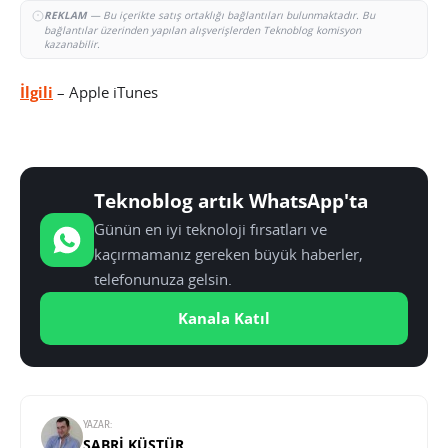
REKLAM
— Bu içerikte satış ortaklığı bağlantıları bulunmaktadır. Bu
bağlantılar üzerinden yapılan alışverişlerden Teknoblog komisyon
kazanabilir.
İlgili
– Apple iTunes
Teknoblog artık WhatsApp'ta
Günün en iyi teknoloji fırsatları ve
kaçırmamanız gereken büyük haberler,
telefonunuza gelsin.
Kanala Katıl
YAZAR:
SABRI KÜSTÜR