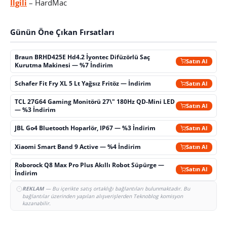
İlgili
– HardMac
Günün Öne Çıkan Fırsatları
Braun BRHD425E Hd4.2 İyontec Difüzörlü Saç
Satın Al
Kurutma Makinesi — %7 İndirim
Schafer Fit Fry XL 5 Lt Yağsız Fritöz — İndirim
Satın Al
TCL 27G64 Gaming Monitörü 27\" 180Hz QD-Mini LED
Satın Al
— %3 İndirim
JBL Go4 Bluetooth Hoparlör, IP67 — %3 İndirim
Satın Al
Xiaomi Smart Band 9 Active — %4 İndirim
Satın Al
Roborock Q8 Max Pro Plus Akıllı Robot Süpürge —
Satın Al
İndirim
REKLAM
— Bu içerikte satış ortaklığı bağlantıları bulunmaktadır. Bu
bağlantılar üzerinden yapılan alışverişlerden Teknoblog komisyon
kazanabilir.