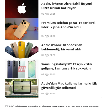
Apple, iPhone Ultra dahil üç yeni
Ultra ürünü hazırlıyor
08 Ağu 2026
Premium telefon pazarı rekor kırdı,
liderlik yine Apple’ın oldu
07 Ağu 2026
Apple iPhone 18 öncesinde
beklemediği bir yanıt aldı
07 Ağu 2026
Samsung Galaxy S26 FE için kritik
gelişme, tanıtım artık çok yakın
07 Ağu 2026
Apple’dan Mac kullanıcılarına kritik
güvenlik güncellemesi
07 Ağu 2026
TSMC ekbinin içinde şirketin entegre devre tasarım servis