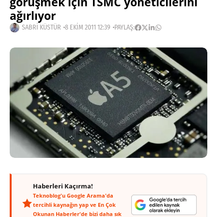
görüşmek için TSMC yöneticilerini
ağırlıyor
SABRI KÜSTÜR
8 EKIM 2011 12:39
PAYLAŞ:
Haberleri Kaçırma!
Teknoblog'u Google Arama'da
tercihli kaynağın yap ve En Çok
Okunan Haberler'de bizi daha sık