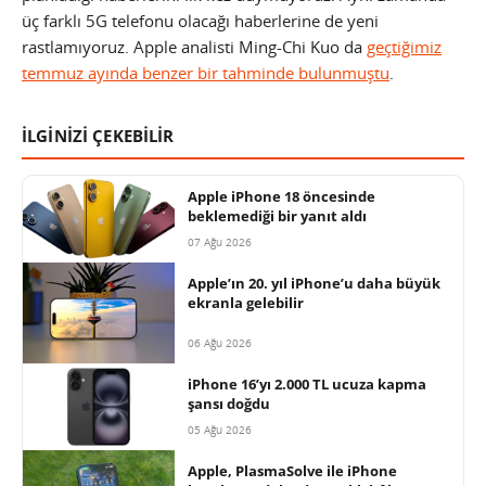
üç farklı 5G telefonu olacağı haberlerine de yeni
rastlamıyoruz. Apple analisti Ming-Chi Kuo da
geçtiğimiz
temmuz ayında benzer bir tahminde bulunmuştu
.
İLGİNİZİ ÇEKEBİLİR
Apple iPhone 18 öncesinde
beklemediği bir yanıt aldı
07 Ağu 2026
Apple’ın 20. yıl iPhone’u daha büyük
ekranla gelebilir
06 Ağu 2026
iPhone 16’yı 2.000 TL ucuza kapma
şansı doğdu
05 Ağu 2026
Apple, PlasmaSolve ile iPhone