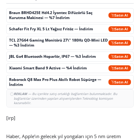
Braun BRHD425E Hd4.2 İyontec Difüzörlü Saç
Satın Al
Kurutma Makinesi — %7 İndirim
Schafer Fit Fry XL 5 Lt Yağsız Fritöz — İndirim
Satın Al
TCL 27G64 Gaming Monitörü 27\" 180Hz QD-Mini LED
Satın Al
— %3 İndirim
JBL Go4 Bluetooth Hoparlör, IP67 — %3 İndirim
Satın Al
Xiaomi Smart Band 9 Active — %4 İndirim
Satın Al
Roborock Q8 Max Pro Plus Akıllı Robot Süpürge —
Satın Al
İndirim
REKLAM
— Bu içerikte satış ortaklığı bağlantıları bulunmaktadır. Bu
bağlantılar üzerinden yapılan alışverişlerden Teknoblog komisyon
kazanabilir.
[irp]
Haber, Apple’ın gelecek yıl yongaları için 5 nm üretim