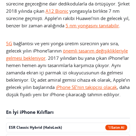
sürecine geçeceğine dair dedikodularla da örtüşüyor. Şirket
2018 yılında çıkan
A12 Bionic
yongasıyla birlikte 7 nm
sürecine geçmişti. Apple’ın rakibi Huawei’nin de gelecek yıl,
benzer bir zaman aralığında
5 nm yongasını tanıtabilir
.
5G
bağlantısı ve yeni yonga üretim sürecinin yanı sıra,
gelecek yılın iPhone’larının
önemli tasarım değişiklikleriyle
gelmesi bekleniyor
. 2017 yılından bu yana çıkan iPhone’lar
hemen hemen aynı tasarımlarla karşımıza çıkıyor. Aynı
zamanda ekran içi parmak izi okuyucusunun da gelmesi
bekleniyor. Üç adet amiral gemisi cihaza ek olarak, Apple’ın
gelecek yılın başlarında
iPhone SE’nin takipçisi olacak
, daha
düşük fiyatlı yeni bir iPhone çıkaracağı tahmin ediliyor.
En İyi iPhone Kılıfları
ESR Classic Hybrid (HaloLock)
Satın Al