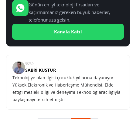
Günün en iyi teknoloji fırsatları ve
kaçırmamanız gereken büyük haberler,
telefonunuza gelsin.
Kanala Katıl
YAZAR:
SABRI KÜSTÜR
Teknolojiye olan ilgisi çocukluk yıllarına dayanıyor.
Yüksek Elektronik ve Haberleşme Mühendisi. Elde
ettiği mesleki bilgi ve deneyimi Teknoblog aracılığıyla
paylaşmayı tercih etmiştir.
Huawei Mate 30 serisinin Avrupa çıkış tarihi hakkında yeni iddia
SONRAKI HABER