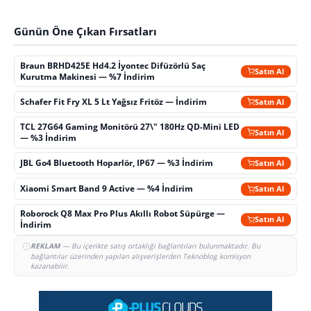
Günün Öne Çıkan Fırsatları
Braun BRHD425E Hd4.2 İyontec Difüzörlü Saç
Satın Al
Kurutma Makinesi — %7 İndirim
Schafer Fit Fry XL 5 Lt Yağsız Fritöz — İndirim
Satın Al
TCL 27G64 Gaming Monitörü 27\" 180Hz QD-Mini LED
Satın Al
— %3 İndirim
JBL Go4 Bluetooth Hoparlör, IP67 — %3 İndirim
Satın Al
Xiaomi Smart Band 9 Active — %4 İndirim
Satın Al
Roborock Q8 Max Pro Plus Akıllı Robot Süpürge —
Satın Al
İndirim
REKLAM
— Bu içerikte satış ortaklığı bağlantıları bulunmaktadır. Bu
bağlantılar üzerinden yapılan alışverişlerden Teknoblog komisyon
kazanabilir.