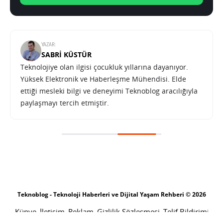
YAZAR:
SABRI KÜSTÜR
Teknolojiye olan ilgisi çocukluk yıllarına dayanıyor.
Yüksek Elektronik ve Haberleşme Mühendisi. Elde
ettiği mesleki bilgi ve deneyimi Teknoblog aracılığıyla
paylaşmayı tercih etmiştir.
iPhone 5 kılıfları kıvrımlı kenarlar ve yeniden düzenlenmiş tuş dizilimini işaret ediyor
SONRAKI HABER
TEKNOLOJI
ANA SAYFA
iPhone 5 kılıfları kıvrımlı kenarlar
ve yeniden düzenlenmiş tuş
dizilimini işaret ediyor