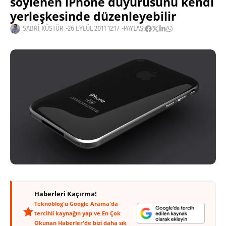
söylenen iPhone duyurusunu kendi
yerleşkesinde düzenleyebilir
SABRI KÜSTÜR
26 EYLÜL 2011 12:17
PAYLAŞ:
Haberleri Kaçırma!
Teknoblog'u Google Arama'da
tercihli kaynağın yap ve En Çok
Okunan Haberler'de bizi daha sık