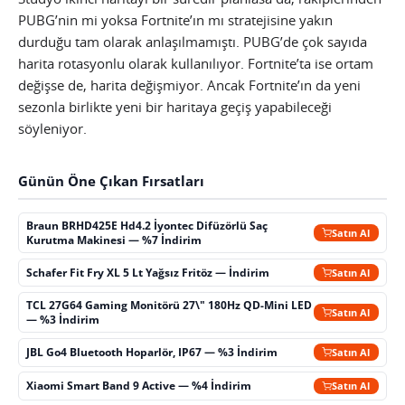
PUBG’nin mi yoksa Fortnite’ın mı stratejisine yakın
durduğu tam olarak anlaşılmamıştı. PUBG’de çok sayıda
harita rotasyonlu olarak kullanılıyor. Fortnite’ta ise ortam
değişse de, harita değişmiyor. Ancak Fortnite’ın da yeni
sezonla birlikte yeni bir haritaya geçiş yapabileceği
söyleniyor.
Günün Öne Çıkan Fırsatları
Braun BRHD425E Hd4.2 İyontec Difüzörlü Saç
Satın Al
Kurutma Makinesi — %7 İndirim
Schafer Fit Fry XL 5 Lt Yağsız Fritöz — İndirim
Satın Al
TCL 27G64 Gaming Monitörü 27\" 180Hz QD-Mini LED
Satın Al
— %3 İndirim
JBL Go4 Bluetooth Hoparlör, IP67 — %3 İndirim
Satın Al
Xiaomi Smart Band 9 Active — %4 İndirim
Satın Al