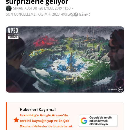
sürprizlerle geliyor
SINAN KÜSTÜR
28 EYLÜL 2019 11:50
SON GÜNCELLEME: KASIM 4, 2023
PAYLAŞ:
Haberleri Kaçırma!
Teknoblog'u Google Arama'da
tercihli kaynağın yap ve En Çok
Okunan Haberler'de bizi daha sık