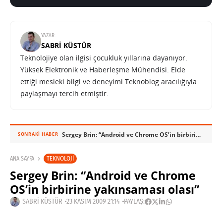
YAZAR:
SABRI KÜSTÜR
Teknolojiye olan ilgisi çocukluk yıllarına dayanıyor.
Yüksek Elektronik ve Haberleşme Mühendisi. Elde
ettiği mesleki bilgi ve deneyimi Teknoblog aracılığıyla
paylaşmayı tercih etmiştir.
Sergey Brin: “Android ve Chrome OS’in birbirine yakınsaması olası”
SONRAKI HABER
TEKNOLOJI
ANA SAYFA
Sergey Brin: “Android ve Chrome
OS’in birbirine yakınsaması olası”
SABRI KÜSTÜR
23 KASIM 2009 21:14
PAYLAŞ: