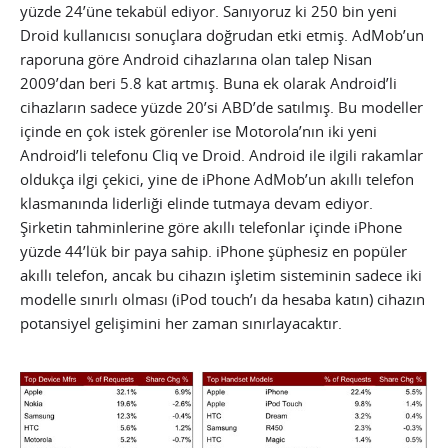
yüzde 24’üne tekabül ediyor. Sanıyoruz ki 250 bin yeni
Droid kullanıcısı sonuçlara doğrudan etki etmiş. AdMob’un
raporuna göre Android cihazlarına olan talep Nisan
2009’dan beri 5.8 kat artmış. Buna ek olarak Android’li
cihazların sadece yüzde 20’si ABD’de satılmış. Bu modeller
içinde en çok istek görenler ise Motorola’nın iki yeni
Android’li telefonu Cliq ve Droid. Android ile ilgili rakamlar
oldukça ilgi çekici, yine de iPhone AdMob’un akıllı telefon
klasmanında liderliği elinde tutmaya devam ediyor.
Şirketin tahminlerine göre akıllı telefonlar içinde iPhone
yüzde 44’lük bir paya sahip. iPhone şüphesiz en popüler
akıllı telefon, ancak bu cihazın işletim sisteminin sadece iki
modelle sınırlı olması (iPod touch’ı da hesaba katın) cihazın
potansiyel gelişimini her zaman sınırlayacaktır.