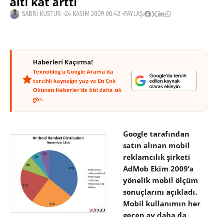
altı kat arttı
SABRI KÜSTÜR
24 KASIM 2009 00:42
PAYLAŞ:
Haberleri Kaçırma!
Teknoblog'u Google Arama'da
tercihli kaynağın yap ve En Çok
Okunan Haberler'de bizi daha sık
gör.
Google tarafından
satın alınan mobil
reklamcılık şirketi
AdMob Ekim 2009’a
yönelik mobil ölçüm
sonuçlarını açıkladı.
Mobil kullanımın her
geçen ay daha da