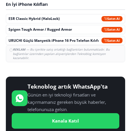
En İyi iPhone Kılıfları
ESR Classic Hybrid (HaloLock)
Satın Al
Spigen Tough Armor / Rugged Armor
Satın Al
URUCHI Güçlü Manyetik iPhone 16 Pro Telefon Kılıfı
Satın Al
REKLAM
— Bu içerikte satış ortaklığı bağlantıları bulunmaktadır. Bu
bağlantılar üzerinden yapılan alışverişlerden Teknoblog komisyon
kazanabilir.
Teknoblog artık WhatsApp'ta
Günün en iyi teknoloji fırsatları ve
kaçırmamanız gereken büyük haberler,
telefonunuza gelsin.
Kanala Katıl