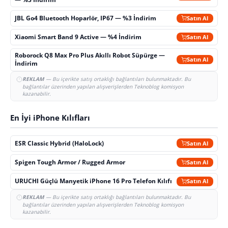
JBL Go4 Bluetooth Hoparlör, IP67 — %3 İndirim
Satın Al
Xiaomi Smart Band 9 Active — %4 İndirim
Satın Al
Roborock Q8 Max Pro Plus Akıllı Robot Süpürge —
Satın Al
İndirim
REKLAM
— Bu içerikte satış ortaklığı bağlantıları bulunmaktadır. Bu
bağlantılar üzerinden yapılan alışverişlerden Teknoblog komisyon
kazanabilir.
En İyi iPhone Kılıfları
ESR Classic Hybrid (HaloLock)
Satın Al
Spigen Tough Armor / Rugged Armor
Satın Al
URUCHI Güçlü Manyetik iPhone 16 Pro Telefon Kılıfı
Satın Al
REKLAM
— Bu içerikte satış ortaklığı bağlantıları bulunmaktadır. Bu
bağlantılar üzerinden yapılan alışverişlerden Teknoblog komisyon
kazanabilir.