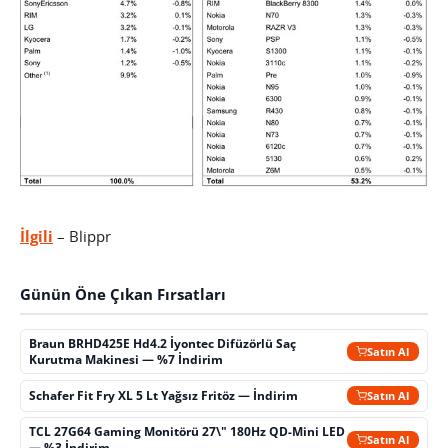
İlgili
– Blippr
Günün Öne Çıkan Fırsatları
Braun BRHD425E Hd4.2 İyontec Difüzörlü Saç
Satın Al
Kurutma Makinesi — %7 İndirim
Schafer Fit Fry XL 5 Lt Yağsız Fritöz — İndirim
Satın Al
TCL 27G64 Gaming Monitörü 27\" 180Hz QD-Mini LED
Satın Al
— %3 İndirim