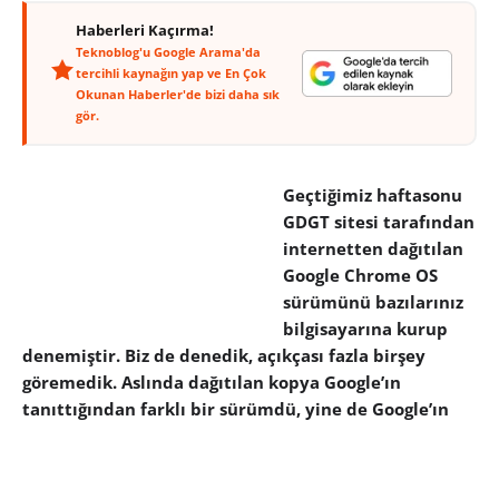
Haberleri Kaçırma!
Teknoblog'u Google Arama'da
tercihli kaynağın yap ve En Çok
Okunan Haberler'de bizi daha sık
gör.
Geçtiğimiz haftasonu
GDGT sitesi tarafından
internetten dağıtılan
Google Chrome OS
sürümünü bazılarınız
bilgisayarına kurup
denemiştir. Biz de denedik, açıkçası fazla birşey
göremedik. Aslında dağıtılan kopya Google’ın
tanıttığından farklı bir sürümdü, yine de Google’ın
Chrome OS’i web tarayıcı tabanlı bir işletim sistemi.
Peki, Google’ın bir diğer işletim sistemi olan ve
uygulama tabanı giderek sağlamlaşan Android,