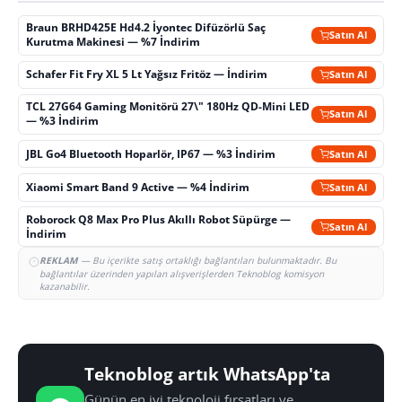
Braun BRHD425E Hd4.2 İyontec Difüzörlü Saç
Satın Al
Kurutma Makinesi — %7 İndirim
Schafer Fit Fry XL 5 Lt Yağsız Fritöz — İndirim
Satın Al
TCL 27G64 Gaming Monitörü 27\" 180Hz QD-Mini LED
Satın Al
— %3 İndirim
JBL Go4 Bluetooth Hoparlör, IP67 — %3 İndirim
Satın Al
Xiaomi Smart Band 9 Active — %4 İndirim
Satın Al
Roborock Q8 Max Pro Plus Akıllı Robot Süpürge —
Satın Al
İndirim
REKLAM
— Bu içerikte satış ortaklığı bağlantıları bulunmaktadır. Bu
bağlantılar üzerinden yapılan alışverişlerden Teknoblog komisyon
kazanabilir.
Teknoblog artık WhatsApp'ta
Günün en iyi teknoloji fırsatları ve