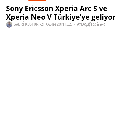
Sony Ericsson Xperia Arc S ve
Xperia Neo V Türkiye’ye geliyor
SABRI KÜSTÜR
21 KASIM 2011 13:27
PAYLAŞ:
Haberleri Kaçırma!
Teknoblog'u Google Arama'da
tercihli kaynağın yap ve En Çok