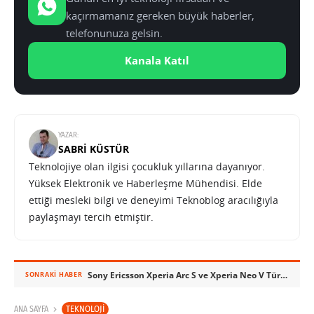
kaçırmamanız gereken büyük haberler,
telefonunuza gelsin.
Kanala Katıl
YAZAR:
SABRI KÜSTÜR
Teknolojiye olan ilgisi çocukluk yıllarına dayanıyor.
Yüksek Elektronik ve Haberleşme Mühendisi. Elde
ettiği mesleki bilgi ve deneyimi Teknoblog aracılığıyla
paylaşmayı tercih etmiştir.
Sony Ericsson Xperia Arc S ve Xperia Neo V Türkiye’ye geliyor
SONRAKI HABER
TEKNOLOJI
ANA SAYFA