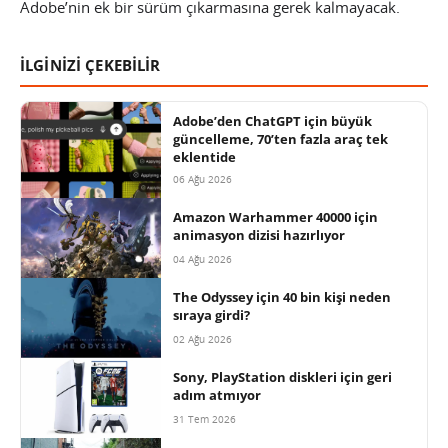
Adobe’nin ek bir sürüm çıkarmasına gerek kalmayacak.
İLGİNİZİ ÇEKEBİLİR
Adobe’den ChatGPT için büyük
güncelleme, 70’ten fazla araç tek
eklentide
06 Ağu 2026
Amazon Warhammer 40000 için
animasyon dizisi hazırlıyor
04 Ağu 2026
The Odyssey için 40 bin kişi neden
sıraya girdi?
02 Ağu 2026
Sony, PlayStation diskleri için geri
adım atmıyor
31 Tem 2026