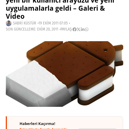
yeni bir kullanıcı arayüzü ve yeni
uygulamalarla geldi – Galeri &
Video
SABRI KÜSTÜR
19 EKIM 2011 07:05
SON GÜNCELLEME: EKIM 20, 2011
PAYLAŞ:
Haberleri Kaçırma!