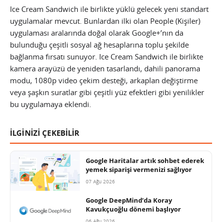
Ice Cream Sandwich ile birlikte yüklü gelecek yeni standart
uygulamalar mevcut. Bunlardan ilki olan People (Kişiler)
uygulaması aralarında doğal olarak Google+’nın da
bulunduğu çeşitli sosyal ağ hesaplarına toplu şekilde
bağlanma fırsatı sunuyor. Ice Cream Sandwich ile birlikte
kamera arayüzü de yeniden tasarlandı, dahili panorama
modu, 1080p video çekim desteği, arkaplan değiştirme
veya şaşkın suratlar gibi çeşitli yüz efektleri gibi yenilikler
bu uygulamaya eklendi.
İLGİNİZİ ÇEKEBİLİR
Google Haritalar artık sohbet ederek
yemek siparişi vermenizi sağlıyor
07 Ağu 2026
Google DeepMind’da Koray
Kavukçuoğlu dönemi başlıyor
06 Ağu 2026