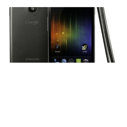
Haberleri Kaçırma!
Teknoblog'u Google Arama'da
tercihli kaynağın yap ve En Çok
Okunan Haberler'de bizi daha sık
gör.