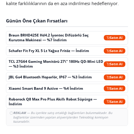
kalite farklılıklarının da en aza indirilmesi hedefleniyor.
Günün Öne Çıkan Fırsatları
Braun BRHD425E Hd4.2 İyontec Difüzörlü Saç
Satın Al
Kurutma Makinesi — %7 İndirim
Schafer Fit Fry XL 5 Lt Yağsız Fritöz — İndirim
Satın Al
TCL 27G64 Gaming Monitörü 27\" 180Hz QD-Mini LED
Satın Al
— %3 İndirim
JBL Go4 Bluetooth Hoparlör, IP67 — %3 İndirim
Satın Al
Xiaomi Smart Band 9 Active — %4 İndirim
Satın Al
Roborock Q8 Max Pro Plus Akıllı Robot Süpürge —
Satın Al
İndirim
REKLAM
— Bu içerikte satış ortaklığı bağlantıları bulunmaktadır. Bu
bağlantılar üzerinden yapılan alışverişlerden Teknoblog komisyon
kazanabilir.