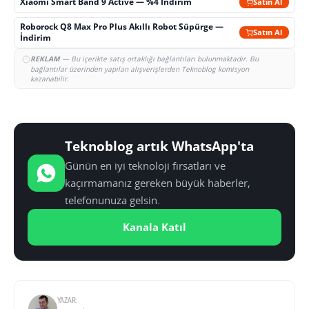
Xiaomi Smart Band 9 Active — %4 İndirim
Satın Al
Roborock Q8 Max Pro Plus Akıllı Robot Süpürge —
Satın Al
İndirim
REKLAM
— Bu içerikte satış ortaklığı bağlantıları bulunmaktadır. Bu
bağlantılar üzerinden yapılan alışverişlerden Teknoblog komisyon
kazanabilir.
Teknoblog artık WhatsApp'ta
Günün en iyi teknoloji fırsatları ve
kaçırmamanız gereken büyük haberler,
telefonunuza gelsin.
Kanala Katıl
YAZAR: