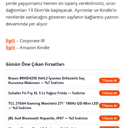
yerde yaşıyorsanız hemen ön sipariş verebilirsiniz, ürün
dağıtımları 19 Ekim’de başlayacak. Ayrıntılar ve Kindle’ın
nerelerde satılacağını gösteren sayfanın bağlantısı yazının
devamında yer alıyor.
İlgili
– Corporate-IR
İlgili
– Amazon Kindle
Günün Öne Çıkan Fırsatları
Braun BRHD425E Hd4.2 İyontec Difüzörlü Saç
Satın Al
Kurutma Makinesi — %7 İndirim
Schafer Fit Fry XL 5 Lt Yağsız Fritöz — İndirim
Satın Al
TCL 27G64 Gaming Monitörü 27\" 180Hz QD-Mini LED
Satın Al
— %3 İndirim
JBL Go4 Bluetooth Hoparlör, IP67 — %3 İndirim
Satın Al