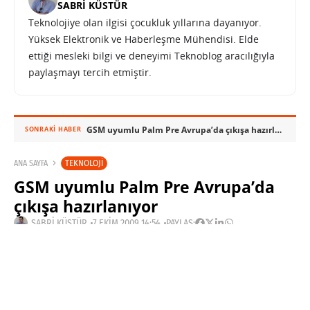
SABRI KÜSTÜR
Teknolojiye olan ilgisi çocukluk yıllarına dayanıyor.
Yüksek Elektronik ve Haberleşme Mühendisi. Elde
ettiği mesleki bilgi ve deneyimi Teknoblog aracılığıyla
paylaşmayı tercih etmiştir.
GSM uyumlu Palm Pre Avrupa’da çıkışa hazırlanıyor
SONRAKI HABER
TEKNOLOJI
ANA SAYFA
GSM uyumlu Palm Pre Avrupa’da
çıkışa hazırlanıyor
SABRI KÜSTÜR
7 EKIM 2009 14:54
PAYLAŞ:
Haberleri Kaçırma!
Teknoblog'u Google Arama'da
tercihli kaynağın yap ve En Çok