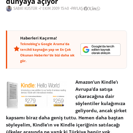
dünyaya açıyor
SABRI KÜSTÜR
7 EKIM 2009 15:40
PAYLAŞ:
Haberleri Kaçırma!
Teknoblog'u Google Arama'da
tercihli kaynağın yap ve En Çok
Okunan Haberler'de bizi daha sık
gör.
Amazon’un Kindle’ı
Avrupa’da satışa
çıkaracağına dair
söylentiler kulağımıza
geliyordu, ancak şirket
kapsamı biraz daha geniş tuttu. Hemen daha baştan
söyleyelim, Kindle’ın ve Kindle içeriğinin satılacağı
ülkeler arasında ne yazık ki Türkiye henüz yok.