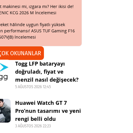
t makinesi mi, ızgara mı? Her ikisi de!
ENIC KCG 2026 M İncelemesi
eket hâlinde uygun fiyatlı yüksek
n performansı! ASUS TUF Gaming F16
607VJB) İncelemesi
ÇOK OKUNANLAR
Togg LFP bataryayı
doğruladı, fiyat ve
menzil nasıl değişecek?
5 AĞUSTOS 2026 12:45
Huawei Watch GT 7
Pro’nun tasarımı ve yeni
rengi belli oldu
3 AĞUSTOS 2026 22:23