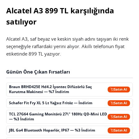
Alcatel A3 899 TL karşılığında
satılıyor
Alcatel A3, saf beyaz ve keskin siyah adını taşıyan iki renk
seçeneğiyle raflardaki yerini alıyor. Akıllı telefonun fiyat
etiketinde 899 TL yazıyor.
Günün Öne Çıkan Fırsatları
Braun BRHD425E Hd4.2 İyontec Difüzörlü Saç
Satın Al
Kurutma Makinesi — %7 İndirim
Schafer Fit Fry XL 5 Lt Yağsız Fritöz — İndirim
Satın Al
TCL 27G64 Gaming Monitörü 27\" 180Hz QD-Mini LED
Satın Al
— %3 İndirim
JBL Go4 Bluetooth Hoparlör, IP67 — %3 İndirim
Satın Al