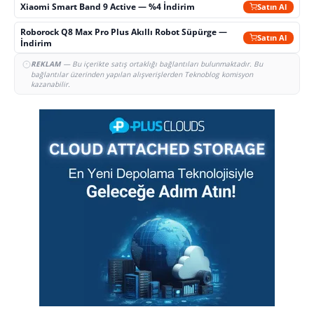
Xiaomi Smart Band 9 Active — %4 İndirim
Satın Al
Roborock Q8 Max Pro Plus Akıllı Robot Süpürge —
Satın Al
İndirim
REKLAM
— Bu içerikte satış ortaklığı bağlantıları bulunmaktadır. Bu
bağlantılar üzerinden yapılan alışverişlerden Teknoblog komisyon
kazanabilir.