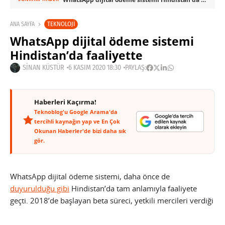
TEKNOLOJI
ANA SAYFA
WhatsApp dijital ödeme sistemi
Hindistan’da faaliyette
SINAN KÜSTÜR
6 KASIM 2020 18:30
PAYLAŞ:
Haberleri Kaçırma!
Teknoblog'u Google Arama'da
tercihli kaynağın yap ve En Çok
Okunan Haberler'de bizi daha sık
gör.
WhatsApp dijital ödeme sistemi, daha önce de
duyurulduğu gibi
Hindistan’da tam anlamıyla faaliyete
geçti. 2018’de başlayan beta süreci, yetkili mercileri verdiği
onayla tamamlanmış oldu. Süreç, veri depolama ve
paylaşımından kaynaklanan endişeler nedeniyle yaklaşık 1