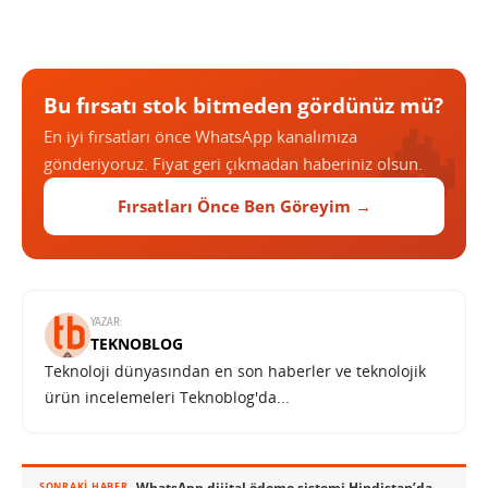
Bu fırsatı stok bitmeden gördünüz mü?
En iyi fırsatları önce WhatsApp kanalımıza
gönderiyoruz. Fiyat geri çıkmadan haberiniz olsun.
Fırsatları Önce Ben Göreyim →
YAZAR:
TEKNOBLOG
Teknoloji dünyasından en son haberler ve teknolojik
ürün incelemeleri Teknoblog'da...
WhatsApp dijital ödeme sistemi Hindistan’da faaliyette
SONRAKI HABER