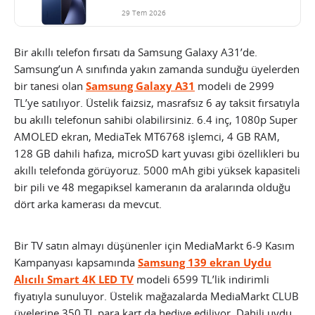
29 Tem 2026
Bir akıllı telefon fırsatı da Samsung Galaxy A31’de.
Samsung’un A sınıfında yakın zamanda sunduğu üyelerden
bir tanesi olan
Samsung Galaxy A31
modeli de 2999
TL’ye satılıyor. Üstelik faizsiz, masrafsız 6 ay taksit fırsatıyla
bu akıllı telefonun sahibi olabilirsiniz. 6.4 inç, 1080p Super
AMOLED ekran, MediaTek MT6768 işlemci, 4 GB RAM,
128 GB dahili hafıza, microSD kart yuvası gibi özellikleri bu
akıllı telefonda görüyoruz. 5000 mAh gibi yüksek kapasiteli
bir pili ve 48 megapiksel kameranın da aralarında olduğu
dört arka kamerası da mevcut.
Bir TV satın almayı düşünenler için MediaMarkt 6-9 Kasım
Kampanyası kapsamında
Samsung 139 ekran Uydu
Alıcılı Smart 4K LED TV
modeli 6599 TL’lik indirimli
fiyatıyla sunuluyor. Üstelik mağazalarda MediaMarkt CLUB
üyelerine 350 TL para kart da hediye ediliyor. Dahili uydu