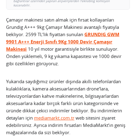
bağlantılar üzerinden yapılan alışverişlerden Teknoblog komisyon
kazanabilir.
Çamaşır makinesi satın almak için fırsat kollayanları
Grundig A+++ 9kg Çamaşır Makinesi avantajlı fiyatıyla
bekliyor. 2599 TL’lik fiyattan sunulan
GRUNDIG GWM
9901 A+++ Enerji Sınıfı 9Kg 1000 Devir Çamaşır
Makinesi
10 yıl motor garantisiyle birlikte sunuluyor.
Önden yüklemeli, 9 kg yıkama kapasitesi ve 1000 devir
gibi özellikleri görüyoruz.
Yukarıda saydığımız ürünler dışında akıllı telefonlardan
kulaklıklara, kamera aksesuarlarından drone’lara,
televizyonlardan kahve makinelerine, bilgisayarlardan
aksesuarlara kadar birçok farklı ürün kategorisinde ve
üründe dikkat çekici indirimler bekliyor. Bu indirimlerin
detayları için
mediamarkt.com.tr
web sitesini ziyaret
edebilirsiniz. Ayrıca indirim fırsatları MediaMarkt’ın geniş
mağazalarında da sizi bekliyor.