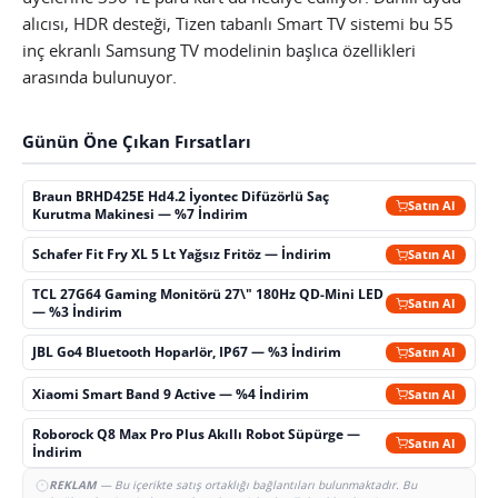
alıcısı, HDR desteği, Tizen tabanlı Smart TV sistemi bu 55
inç ekranlı Samsung TV modelinin başlıca özellikleri
arasında bulunuyor.
Günün Öne Çıkan Fırsatları
Braun BRHD425E Hd4.2 İyontec Difüzörlü Saç
Satın Al
Kurutma Makinesi — %7 İndirim
Schafer Fit Fry XL 5 Lt Yağsız Fritöz — İndirim
Satın Al
TCL 27G64 Gaming Monitörü 27\" 180Hz QD-Mini LED
Satın Al
— %3 İndirim
JBL Go4 Bluetooth Hoparlör, IP67 — %3 İndirim
Satın Al
Xiaomi Smart Band 9 Active — %4 İndirim
Satın Al
Roborock Q8 Max Pro Plus Akıllı Robot Süpürge —
Satın Al
İndirim
REKLAM
— Bu içerikte satış ortaklığı bağlantıları bulunmaktadır. Bu