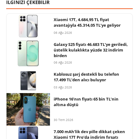
İLGİNİZİ ÇEKEBİLİR
Xiaomi 17T, 4.684,95 TL fiyat
avantajıyla 45.314,05 TL’ye geliyor
06 Ağu 2026
Galaxy S25 fiyatı 46.683 TL’ye geriledi,
üstelik kulaklıkta yüzde 32 indirim
birden
06 Ağu 2026
Kablosuz şarj destekli bu telefon
17.499 TL’den alıcı buluyor
03 Ağu 2026
iPhone 16’nın fiyatı 65 bin TL’nin
altına düştü
30 Tem 2026
7.000 mAh’lik dev pille dikkat çeken
Xiaomi 17T Pro’da indirim fırsatı