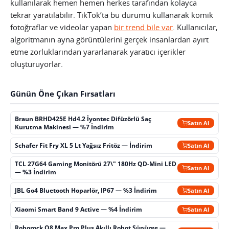
kullanılarak hemen hemen herkes tarafından kolayca
tekrar yaratılabilir. TikTok’ta bu durumu kullanarak komik
fotoğraflar ve videolar yapan
bir trend bile var
. Kullanıcılar,
algoritmanın ayna görüntülerini gerçek insanlardan ayırt
etme zorluklarından yararlanarak yaratıcı içerikler
oluşturuyorlar.
Günün Öne Çıkan Fırsatları
Braun BRHD425E Hd4.2 İyontec Difüzörlü Saç
Satın Al
Kurutma Makinesi — %7 İndirim
Schafer Fit Fry XL 5 Lt Yağsız Fritöz — İndirim
Satın Al
TCL 27G64 Gaming Monitörü 27\" 180Hz QD-Mini LED
Satın Al
— %3 İndirim
JBL Go4 Bluetooth Hoparlör, IP67 — %3 İndirim
Satın Al
Xiaomi Smart Band 9 Active — %4 İndirim
Satın Al
Roborock Q8 Max Pro Plus Akıllı Robot Süpürge —