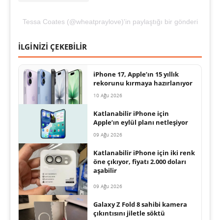
Tessa Coates (@wheatpraylove)'in paylaştığı bir gönderi
İLGİNİZİ ÇEKEBİLİR
iPhone 17, Apple’ın 15 yıllık
rekorunu kırmaya hazırlanıyor
10 Ağu 2026
Katlanabilir iPhone için
Apple’ın eylül planı netleşiyor
09 Ağu 2026
Katlanabilir iPhone için iki renk
öne çıkıyor, fiyatı 2.000 doları
aşabilir
09 Ağu 2026
Galaxy Z Fold 8 sahibi kamera
çıkıntısını jiletle söktü