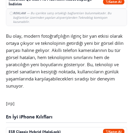
Satın Al
İndirim
REKLAM
— Bu içerikte satış ortaklığı bağlantıları bulunmaktadır. Bu
bağlantılar üzerinden yapılan alışverişlerden Teknoblog komisyon
kazanabilir.
Bu olay, modern fotoğrafçılığın ilginç bir yan etkisi olarak
ortaya çıkıyor ve teknolojinin getirdiği yeni bir görsel dilin
parçası haline geliyor. Akıllı telefon kameralarının bu tür
görsel hataları, hem teknolojinin sınırlarını hem de
yaratıcılığın yeni boyutlarını gösteriyor. Bu, teknoloji ve
görsel sanatların kesiştiği noktada, kullanıcıların günlük
yaşamlarında karşılaşabilecekleri sıradışı bir deneyim
sunuyor.
[irp]
En İyi iPhone Kılıfları
ESR Classic Hybrid (HaloLock)
Satın Al