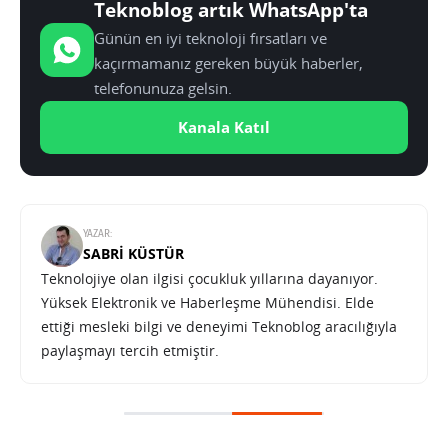
Teknoblog artık WhatsApp'ta
Günün en iyi teknoloji fırsatları ve
kaçırmamanız gereken büyük haberler,
telefonunuza gelsin.
Kanala Katıl
YAZAR:
SABRI KÜSTÜR
Teknolojiye olan ilgisi çocukluk yıllarına dayanıyor.
Yüksek Elektronik ve Haberleşme Mühendisi. Elde
ettiği mesleki bilgi ve deneyimi Teknoblog aracılığıyla
paylaşmayı tercih etmiştir.
Rockstar Games’ten GTA 6 sürprizi: İlk fragmanın yayın tarihi açıklandı
SONRAKI HABER