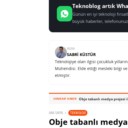
Teknoblog artık Wha
Günün en iyi teknoloji fırsa
büyük haberler, telefonunuz
YAZAR:
SABRI KÜSTÜR
Teknolojiye olan ilgisi çocukluk yılla
Mühendisi. Elde ettiği mesleki bilgi v
etmiştir.
Obje tabanlı medya projesi i
SONRAKI HABER
TEKNOLOJI
ANA SAYFA
Obje tabanlı medya 