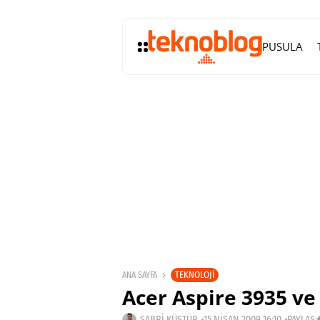
PUSULA
TEKNOLOJI
ANA SAYFA
Acer Aspire 3935 ve 8
SABRI KÜSTÜR
15 NISAN 2009 16:10
PAYLAŞ: