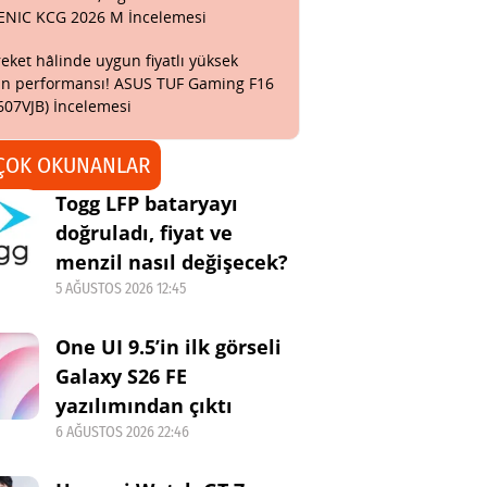
ENIC KCG 2026 M İncelemesi
eket hâlinde uygun fiyatlı yüksek
n performansı! ASUS TUF Gaming F16
607VJB) İncelemesi
ÇOK OKUNANLAR
Togg LFP bataryayı
doğruladı, fiyat ve
menzil nasıl değişecek?
5 AĞUSTOS 2026 12:45
One UI 9.5’in ilk görseli
Galaxy S26 FE
yazılımından çıktı
6 AĞUSTOS 2026 22:46