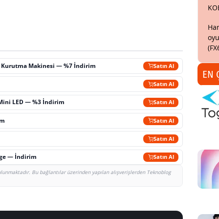
KO
Har
oyu
(FX
ç Kurutma Makinesi — %7 İndirim
Satın Al
EN 
m
Satın Al
Mini LED — %3 İndirim
Satın Al
im
Satın Al
Satın Al
rge — İndirim
Satın Al
bulunmaktadır. Bu bağlantılar üzerinden yapılan alışverişlerden Teknoblog