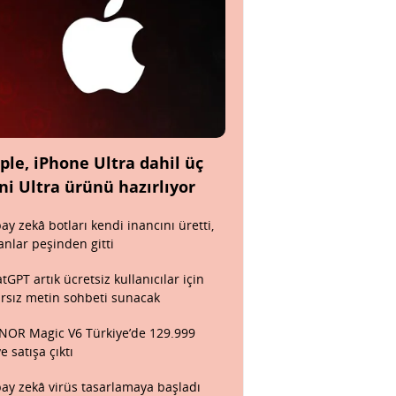
ple, iPhone Ultra dahil üç
ni Ultra ürünü hazırlıyor
ay zekâ botları kendi inancını üretti,
anlar peşinden gitti
tGPT artık ücretsiz kullanıcılar için
ırsız metin sohbeti sunacak
OR Magic V6 Türkiye’de 129.999
ye satışa çıktı
ay zekâ virüs tasarlamaya başladı