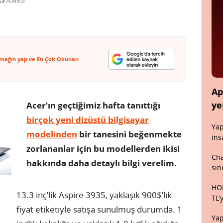
ynağın yap ve En Çok Okunan
Ap
ye
Acer’ın geçtiğimiz hafta tanıttığı
birçok yeni dizüstü bilgisayar
Yap
modelinden
bir tanesini beğenmekte
ins
zorlananlar için bu modellerden ikisi
Cha
hakkında daha detaylı bilgi verelim.
sın
HON
13.3 inç’lik Aspire 3935, yaklaşık 900$’lık
TL’
fiyat etiketiyle satışa sunulmuş durumda. 1
Yap