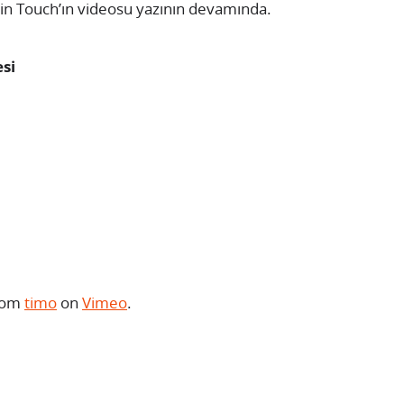
çin Touch’ın videosu yazının devamında.
si
rom
timo
on
Vimeo
.