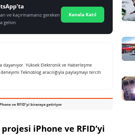
tsApp'ta
Kanala Katıl
tları ve kaçırmamanız gereken
a gelsin.
rına dayanıyor. Yüksek Elektronik ve Haberleşme
e deneyimi Teknoblog aracılığıyla paylaşmayı tercih
Phone ve RFID’yi biraraya getiriyor
projesi iPhone ve RFID’yi