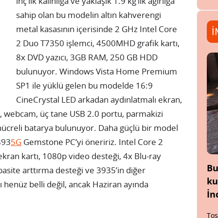
inç’lik kalınlığa ve yaklaşık 1.9 kg’lık ağırlığa
sahip olan bu modelin altın kahverengi
metal kasasının içerisinde 2 GHz Intel Core
İ
2 Duo T7350 işlemci, 4500MHD grafik kartı,
8x DVD yazıcı, 3GB RAM, 250 GB HDD
bulunuyor. Windows Vista Home Premium
SP1 ile yüklü gelen bu modelde 16:9
CineCrystal LED arkadan aydınlatmalı ekran,
, webcam, üç tane USB 2.0 portu, parmakizi
hücreli batarya bulunuyor. Daha güçlü bir model
 893
5G
Gemstone PC’yi öneririz. Intel Core 2
ran kartı, 1080p video desteği, 4x Blu-ray
Bu
asite arttırma desteği ve 3935’in diğer
ku
tı henüz belli değil, ancak Haziran ayında
İn
Tos