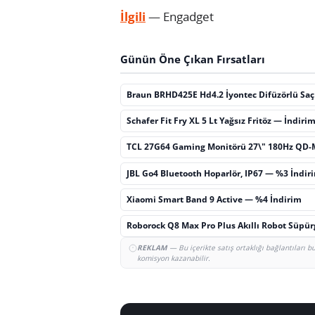
İlgili
— Engadget
Günün Öne Çıkan Fırsatları
Braun BRHD425E Hd4.2 İyontec Difüzörlü Sa
Schafer Fit Fry XL 5 Lt Yağsız Fritöz — İndiri
TCL 27G64 Gaming Monitörü 27\" 180Hz QD-
JBL Go4 Bluetooth Hoparlör, IP67 — %3 İndir
Xiaomi Smart Band 9 Active — %4 İndirim
Roborock Q8 Max Pro Plus Akıllı Robot Süpü
REKLAM
— Bu içerikte satış ortaklığı bağlantıları 
komisyon kazanabilir.