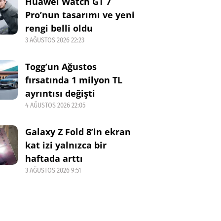
Huawei Watch GT 7
Pro’nun tasarımı ve yeni
rengi belli oldu
3 AĞUSTOS 2026 22:23
Togg’un Ağustos
fırsatında 1 milyon TL
ayrıntısı değişti
4 AĞUSTOS 2026 22:05
Galaxy Z Fold 8’in ekran
kat izi yalnızca bir
haftada arttı
3 AĞUSTOS 2026 9:51