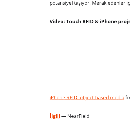
potansiyel taşıyor. Merak edenler i
Video: Touch RFID & iPhone proje
iPhone RFID: object-based media
f
İlgili
— NearField