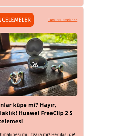
NCELEMELER
Tüm incelemeler >>
nlar küpe mi? Hayır,
laklık! Huawei FreeClip 2 S
celemesi
t makinesi mi, ızgara mı? Her ikisi de!