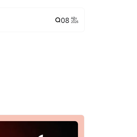
08
Ağu
2026