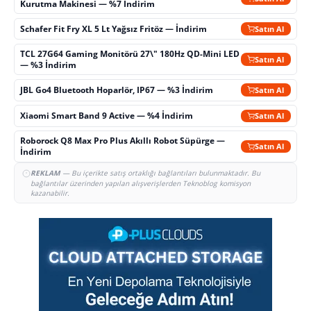
Kurutma Makinesi — %7 İndirim
Schafer Fit Fry XL 5 Lt Yağsız Fritöz — İndirim
Satın Al
TCL 27G64 Gaming Monitörü 27\" 180Hz QD-Mini LED
Satın Al
— %3 İndirim
JBL Go4 Bluetooth Hoparlör, IP67 — %3 İndirim
Satın Al
Xiaomi Smart Band 9 Active — %4 İndirim
Satın Al
Roborock Q8 Max Pro Plus Akıllı Robot Süpürge —
Satın Al
İndirim
REKLAM
— Bu içerikte satış ortaklığı bağlantıları bulunmaktadır. Bu
bağlantılar üzerinden yapılan alışverişlerden Teknoblog komisyon
kazanabilir.