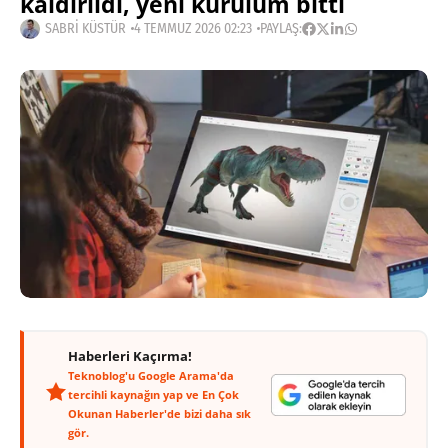
kaldırıldı, yeni kurulum bitti
SABRI KÜSTÜR
4 TEMMUZ 2026 02:23
PAYLAŞ:
Haberleri Kaçırma!
Teknoblog'u Google Arama'da
tercihli kaynağın yap ve En Çok
Okunan Haberler'de bizi daha sık
gör.