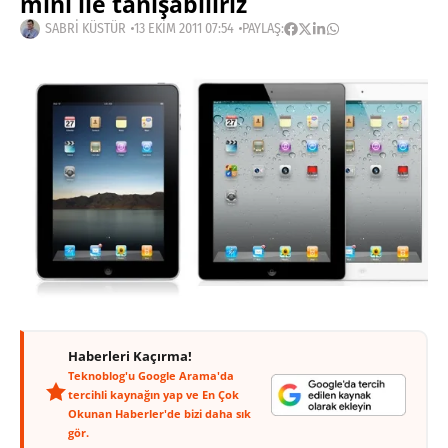
mini ile tanışabiliriz
SABRI KÜSTÜR
13 EKIM 2011 07:54
PAYLAŞ:
Haberleri Kaçırma!
Teknoblog'u Google Arama'da
tercihli kaynağın yap ve En Çok
Okunan Haberler'de bizi daha sık
gör.