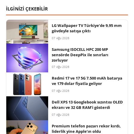
İLGİNİZİ ÇEKEBİLİR
LG Wallpaper TV Türkiye’de 9,95 mm
gövdeyle satışa çıktı
07 Ağu 2026
Samsung ISOCELL HPC 200 MP
sensörde DeepPix ile sınırları
zorluyor
07 Ağu 2026
Redmi 17 ve 17 5G 7.500 mAh batarya
ve 179 dolar fiyatla geliyor
07 Ağu 2026
Dell XPS 13 Googlebook sızıntısı OLED
ekranı ve 32 GB RAM’i gösterdi
07 Ağu 2026
Premium telefon pazarı rekor kırdı,
liderlik yine Apple’ın oldu