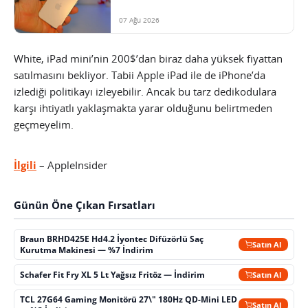
07 Ağu 2026
White, iPad mini’nin 200$’dan biraz daha yüksek fiyattan
satılmasını bekliyor. Tabii Apple iPad ile de iPhone’da
izlediği politikayı izleyebilir. Ancak bu tarz dedikodulara
karşı ihtiyatlı yaklaşmakta yarar olduğunu belirtmeden
geçmeyelim.
İlgili
– AppleInsider
Günün Öne Çıkan Fırsatları
Braun BRHD425E Hd4.2 İyontec Difüzörlü Saç
Satın Al
Kurutma Makinesi — %7 İndirim
Schafer Fit Fry XL 5 Lt Yağsız Fritöz — İndirim
Satın Al
TCL 27G64 Gaming Monitörü 27\" 180Hz QD-Mini LED
Satın Al