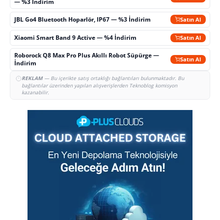
— %3 İndirim
JBL Go4 Bluetooth Hoparlör, IP67 — %3 İndirim
Satın Al
Xiaomi Smart Band 9 Active — %4 İndirim
Satın Al
Roborock Q8 Max Pro Plus Akıllı Robot Süpürge —
Satın Al
İndirim
REKLAM
— Bu içerikte satış ortaklığı bağlantıları bulunmaktadır. Bu
bağlantılar üzerinden yapılan alışverişlerden Teknoblog komisyon
kazanabilir.