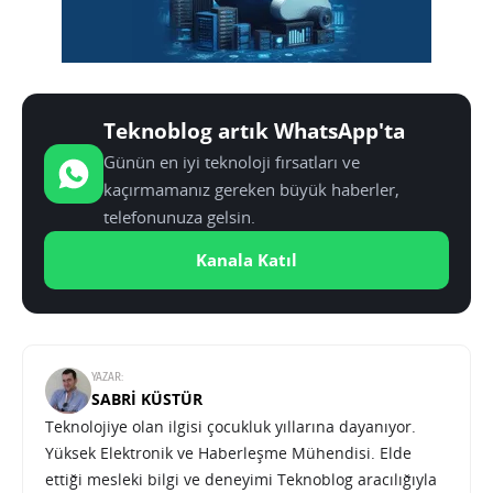
Teknoblog artık WhatsApp'ta
Günün en iyi teknoloji fırsatları ve
kaçırmamanız gereken büyük haberler,
telefonunuza gelsin.
Kanala Katıl
YAZAR:
SABRI KÜSTÜR
Teknolojiye olan ilgisi çocukluk yıllarına dayanıyor.
Yüksek Elektronik ve Haberleşme Mühendisi. Elde
ettiği mesleki bilgi ve deneyimi Teknoblog aracılığıyla